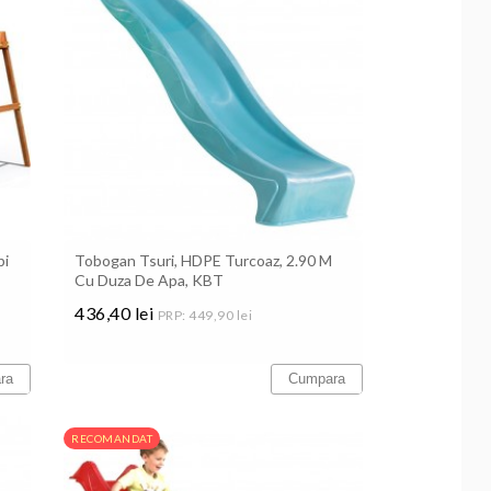
pi
Tobogan Tsuri, HDPE Turcoaz, 2.90 M
Cu Duza De Apa, KBT
436,40 lei
PRP: 449,90 lei
Pret
ra
Cumpara
RECOMANDAT