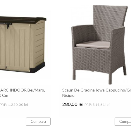
a ARC INDOOR Bej/Maro,
Scaun De Gradina Iowa Cappucino/Gr
20 Cm
Nisipiu
280,00 lei
PRP: 1.250,00 lei
PRP: 314,61 lei
Pret
Cumpara
Cumpa