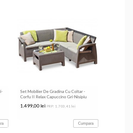
i-
Set Mobilier De Gradina Cu Coltar -
Corfu II Relax Capuccino Gri-Nisipiu
1.499,00 lei
PRP: 1.703,41 lei
Pret
ra
Cumpara