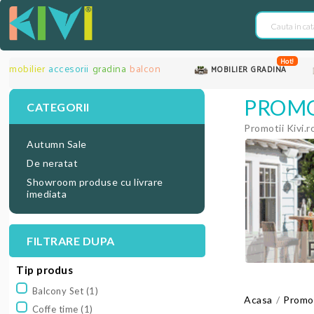
Hot!
mobilier
accesorii
gradina
balcon
MOBILIER GRADINA
PROMO
CATEGORII
Promotii Kivi.r
Autumn Sale
De neratat
Showroom produse cu livrare
imediata
FILTRARE DUPA
Tip produs
Balcony Set
(1)
Acasa
Promot
Coffe time
(1)