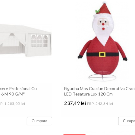
cere Profesional Cu
Figurina Mos Craciun Decorativa Crac
X 6 M 90 G/m²
LED Tesatura Lux 120 Cm
237,49 lei
P: 1.285,05 lei
PRP: 242,34 lei
Pret
Cumpara
Cumpa