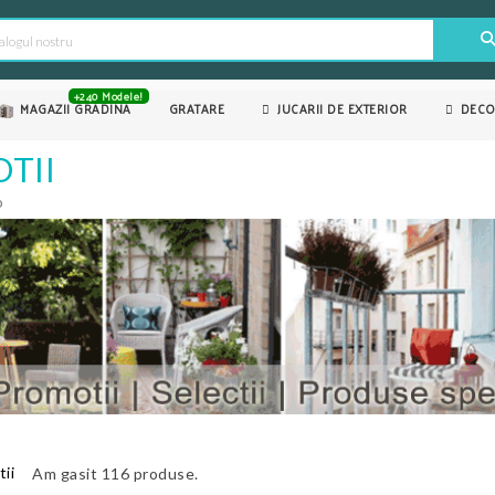
+240 Modele!
MAGAZII GRADINA
GRATARE
JUCARII DE EXTERIOR
DECO
TII
o
ii
Am gasit 116 produse.