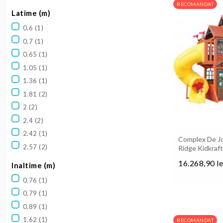
RECOMANDAT
Latime (m)
0.6
(1)
0.7
(1)
0.65
(1)
1.05
(1)
1.36
(1)
1.81
(2)
2
(2)
2.4
(2)
2.42
(1)
Complex De J
2.57
(2)
Ridge Kidkraf
16.268,90 le
Inaltime (m)
Pret
0.76
(1)
0.79
(1)
0.89
(1)
1.62
(1)
RECOMANDAT