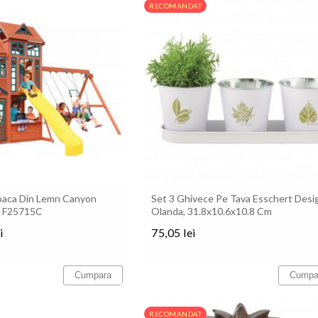
RECOMANDAT
oaca Din Lemn Canyon
Set 3 Ghivece Pe Tava Esschert Desi
t F25715C
Olanda, 31.8x10.6x10.8 Cm
i
75,05 lei
Pret
Cumpara
Cumpa
RECOMANDAT