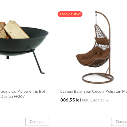
RECOMANDAT
adina Cu Picioare Tip Bol
Leagan Balansoar Cocon, Poliratan M
t Design FF267
886,55 lei
PRP: 1.407,23 lei
Pret
Cumpara
Cumpa