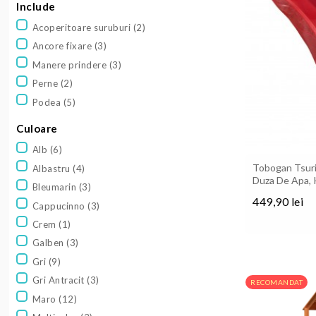
Include
Acoperitoare suruburi
(2)
Ancore fixare
(3)
Manere prindere
(3)
Perne
(2)
Podea
(5)
Culoare
Alb
(6)
Tobogan Tsuri
Albastru
(4)
Duza De Apa,
Bleumarin
(3)
449,90 lei
Cappucinno
(3)
Pret
Crem
(1)
Galben
(3)
Gri
(9)
Gri Antracit
(3)
RECOMANDAT
Maro
(12)