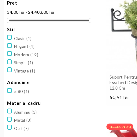
Pret
34,00 lei - 24.403,00 lei
Stil
Clasic
(1)
Elegant
(4)
Modern
(19)
Simplu
(1)
Vintage
(1)
Suport Pentru 
Adancime
Esschert Desi
12.8 Cm
5.80
(1)
60,91 lei
Material cadru
Pret
Aluminiu
(3)
Metal
(3)
RECOMANDAT
Otel
(7)