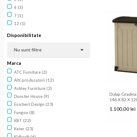
6
(3)
7
(1)
12
(1)
Disponibilitate

Nu sunt filtre
Marca
ATC Furniture
(3)
Alti producatori
(12)
Ashley Furniture
(2)
Dulap Gradin
Dunster House
(9)
146 X 82 X 1
Esschert Design
(23)
1.100,00 lei
Fungoo
(8)
Pret
KBT
(22)
Keter
(23)
Kidkraft
(6)