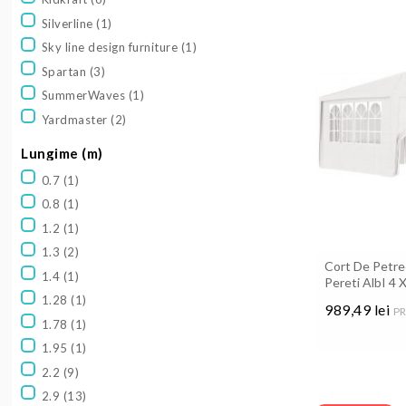
Silverline
(1)
Sky line design furniture
(1)
Spartan
(3)
SummerWaves
(1)
Yardmaster
(2)
Lungime (m)
0.7
(1)
0.8
(1)
1.2
(1)
1.3
(2)
Cort De Petre
1.4
(1)
Pereti AlbI 4 
1.28
(1)
989,49 lei
PR
1.78
(1)
Pret
1.95
(1)
2.2
(9)
2.9
(13)