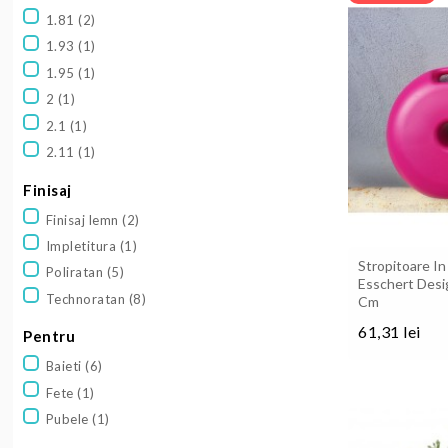
1.81
(2)
1.93
(1)
1.95
(1)
2
(1)
2.1
(1)
2.11
(1)
Finisaj
Finisaj lemn
(2)
Impletitura
(1)
Stropitoare I
Poliratan
(5)
Esschert Desi
Technoratan
(8)
Cm
61,31 lei
Pentru
Pret
Baieti
(6)
Fete
(1)
Pubele
(1)