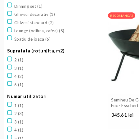
Dinning set
(1)
Ghiveci decorativ
(1)
RECOMANDAT
Ghiveci standard
(2)
Lounge (odihna, cafea)
(5)
Spatiu de joaca
(6)
Suprafata (rotunjita, m2)
2
(1)
3
(1)
4
(2)
6
(1)
Numar utilizatori
Semineu De Gr
Foc - Esscher
1
(1)
2
(3)
345,61 lei
Pret
3
(1)
4
(1)
5
(1)