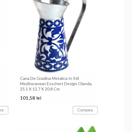
Cana De Gradina Metalica In Stil
5
Mediteranean Esschert Design Olanda,
25.1 X 12.7 X 20.8 Cm
101,58 lei
Pret
ra
Cumpara