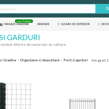
+240 Modele!
MAGAZII GRADINA
GRATARE
JUCARII DE EXTERIOR
DECO
SI GARDURI
i modele diferite din materiale de calitate.
er Gradina
Organizare si depozitare
Porti si garduri
Am gasit 