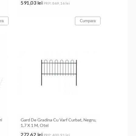
591,03 lei
PRP: 869,16 lei
Pret
ra
Cumpara
ri
Gard De Gradina Cu Varf Curbat, Negru,
1,7 X 1 M, Otel
272,62 lei
PRP: 400,91 lei