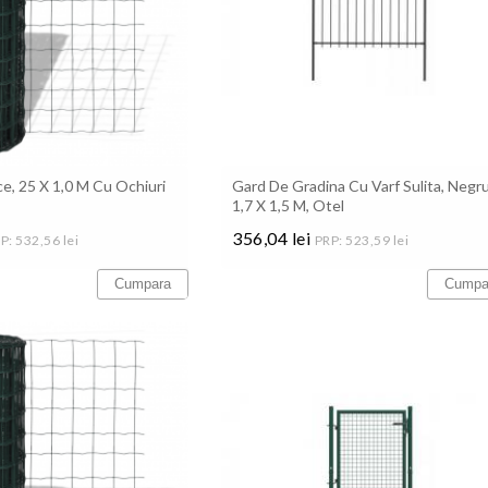
e, 25 X 1,0 M Cu Ochiuri
Gard De Gradina Cu Varf Sulita, Negru
1,7 X 1,5 M, Otel
356,04 lei
P: 532,56 lei
PRP: 523,59 lei
Pret
Cumpara
Cumpa