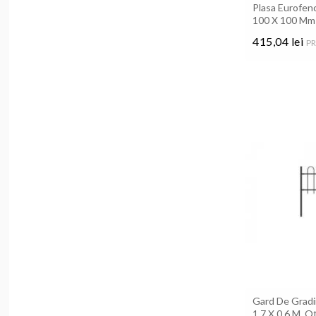
Plasa Eurofenc
100 X 100 Mm
415,04 lei
PR
Pret
Gard De Gradi
1,7 X 0,6 M, O