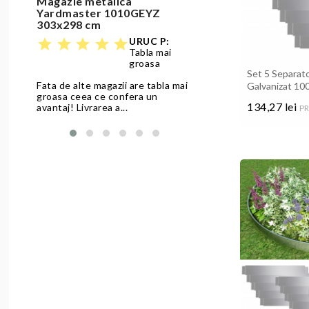
Magazie metalica
Set masa si 
Yardmaster 1010GEYZ
bej cu natur
303x298 cm
star
star
star
star
URUC P:
star
star
star
star
star
Tabla mai
Produs solid, ok,
groasa
Set 5 Separato
Fata de alte magazii are tabla mai
Galvanizat 10
Citeste review
groasa ceea ce confera un
134,27 lei
avantaj! Livrarea a...
PR
Pret
Citeste review