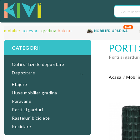
Hot!
mobilier
accesorii
gradina
balcon
MOBILIER GRADINA
PORTI 
CATEGORII
Porti si gardur
Cutii si lazi de depozitare
Depozitare
Acasa
Mobili
Etajere
Huse mobilier gradina
Paravane
Porti si garduri
Rasteluri biciclete
Reciclare