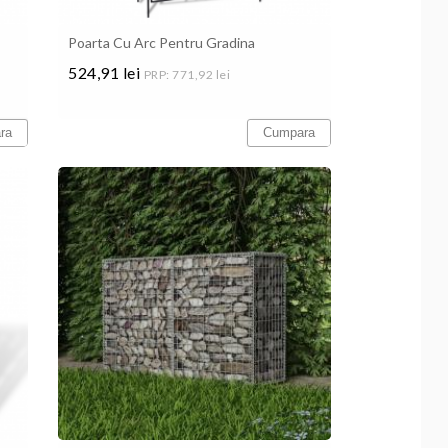
Poarta Cu Arc Pentru Gradina
524,91 lei
PRP: 771,92 lei
Pret
ra
Cumpara