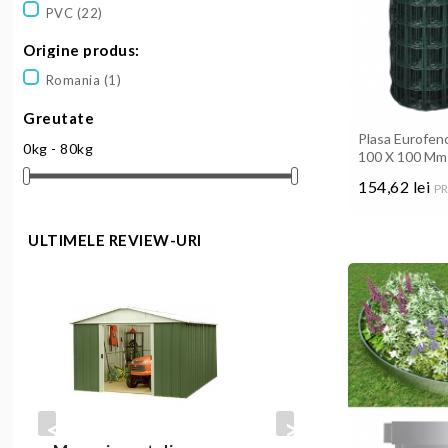
PVC
(22)
Origine produs:
Romania
(1)
Greutate
Plasa Eurofenc
0kg - 80kg
100 X 100 Mm
154,62 lei
PR
Pret
ULTIMELE REVIEW-URI
prev
next