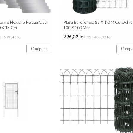
oare Flexibile Peluza Otel
Plasa Eurofence, 25 X 1,0 M Cu Ochiu
0 X 15 Cm
100 X 100 Mm
296,02 lei
P: 592,40 lei
PRP: 435,32 lei
Pret
Cumpara
Cumpa