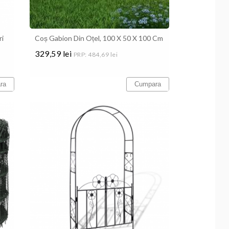
ri
Coș Gabion Din Oțel, 100 X 50 X 100 Cm
329,59 lei
PRP: 484,69 lei
Pret
ra
Cumpara