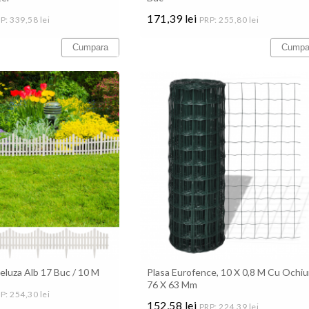
171,39 lei
P: 339,58 lei
PRP: 255,80 lei
Pret
Cumpara
Cumpa
eluza Alb 17 Buc / 10 M
Plasa Eurofence, 10 X 0,8 M Cu Ochiu
76 X 63 Mm
P: 254,30 lei
152,58 lei
PRP: 224,39 lei