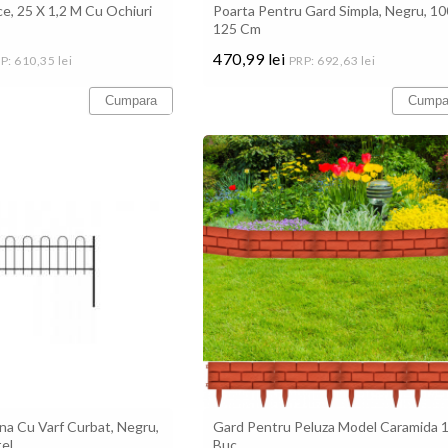
e, 25 X 1,2 M Cu Ochiuri
Poarta Pentru Gard Simpla, Negru, 10
125 Cm
470,99 lei
P: 610,35 lei
PRP: 692,63 lei
Pret
Cumpara
Cumpa
na Cu Varf Curbat, Negru,
Gard Pentru Peluza Model Caramida 
tel
Buc