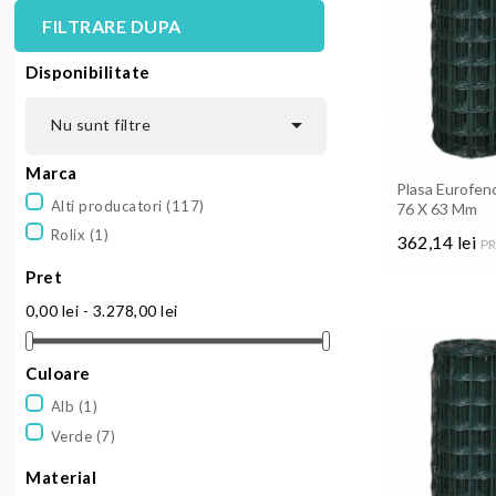
FILTRARE DUPA
Disponibilitate

Nu sunt filtre
Marca
Plasa Eurofenc
Alti producatori
(117)
76 X 63 Mm
Rolix
(1)
362,14 lei
PR
Pret
Pret
0,00 lei - 3.278,00 lei
Culoare
Alb
(1)
Verde
(7)
Material