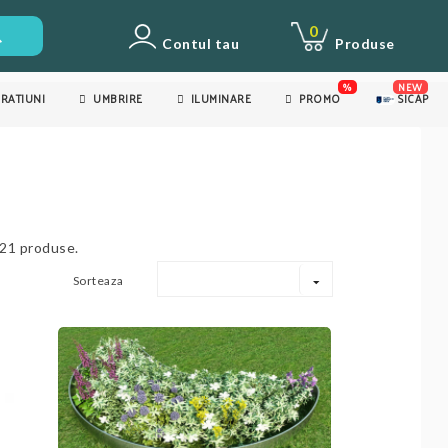
0
Contul tau
Produse
%
NEW
RATIUNI
UMBRIRE
ILUMINARE
PROMO
SICAP
121 produse.
Sorteaza