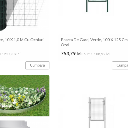
e, 10 X 1,0 M Cu Ochiuri
Poarta De Gard, Verde, 100 X 125 Cm
Otel
753,79 lei
P: 227,38 lei
PRP: 1.108,52 lei
Pret
Cumpara
Cumpa