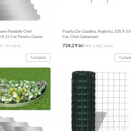
6 scaune PARMA
Cufar cutie depozitare
gradina Marvel 270L, Gri,
Keter
Andrei:
star
recomand
Stefania C:
star
star
star
star
star
ok
 livrare rapida!
are Flexibile Otel
Poarta De Gradina, Argintiu, 105 X 1
Livrare rapida, totul ok
0 X 15 Cm Pentru Gazon
Cm, Otel Galvanizat
Citeste review
724,29 lei
P: 197,46 lei
PRP: 1.065,14 lei
Pret
Cumpara
Cumpa