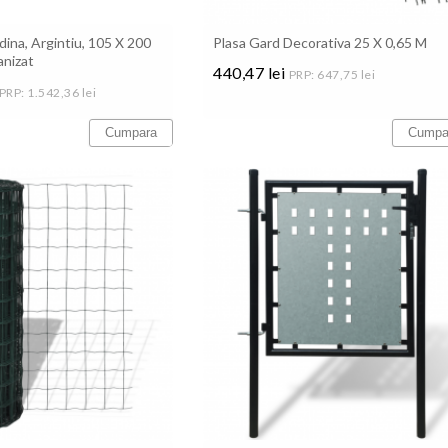
ina, Argintiu, 105 X 200
Plasa Gard Decorativa 25 X 0,65 M
anizat
440,47 lei
PRP: 647,75 lei
PRP: 1.542,36 lei
Pret
Cumpara
Cumpa