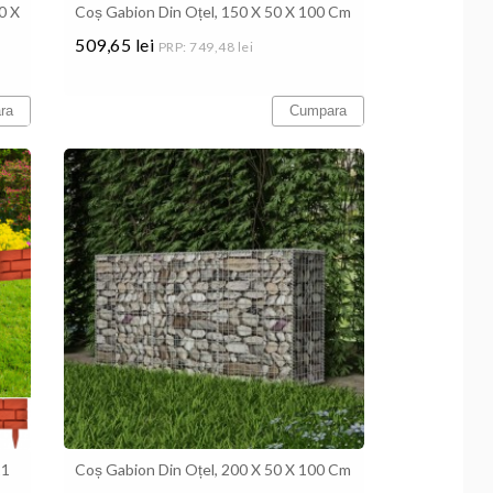
0 X
Coș Gabion Din Oțel, 150 X 50 X 100 Cm
509,65 lei
PRP: 749,48 lei
Pret
ra
Cumpara
11
Coș Gabion Din Oțel, 200 X 50 X 100 Cm