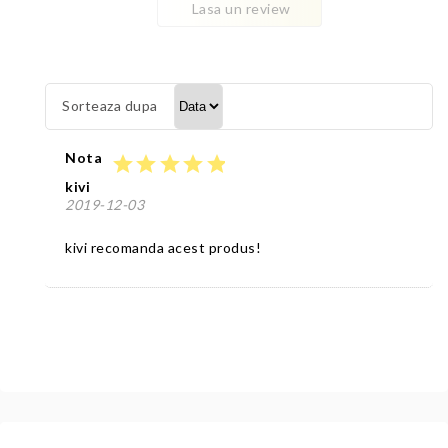
Lasa un review
Sorteaza dupa
Nota
star
star
star
star
star
kivi
2019-12-03
kivi recomanda acest produs!