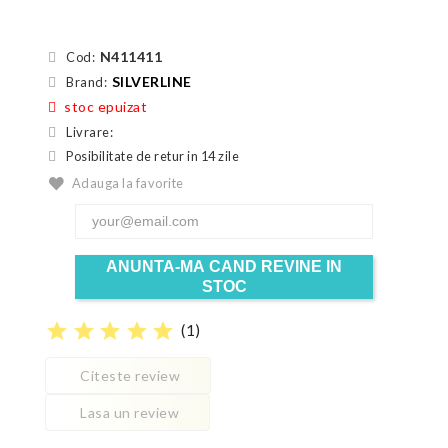
N411411
Cod:
SILVERLINE
Brand:
stoc epuizat
Livrare:
Posibilitate de retur in 14 zile
Adauga la favorite
ANUNTA-MA CAND REVINE IN
STOC
star
star
star
star
star
(
1
)
Citeste review
Lasa un review