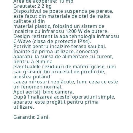
Area de acoperire: 10 mp
Greutate: 2,2 kg
Dispozitivul se poate suspenda pe perete,
este facut din materiale de otel de inalta
calitate si din
material plastic, folosind un sistem de
incalzire cu infrarosu 1200 W de putere.
Design rezistent la apa tehnologia infrarosu
C-Wave (clasa de protectie IPX4).
Potrivit pentru incalzire terasa sau bai.
Înainte de prima utilizare, conectaţi
aparatul la sursa de alimentare cu curent,
pentru a elimina
eventualele reziduuri de materii grase, ulei
sau grăsimi din procesul de producţie,
acestea putând
cauza mirosuri neplăcute, fum, ceea ce este
un fenomen normal.
Apoi aerisiţi bine camera.
După finalizarea acestei operaţiuni simple,
aparatul este pregătit pentru prima
utilizare.
Garantie: 2 ani.