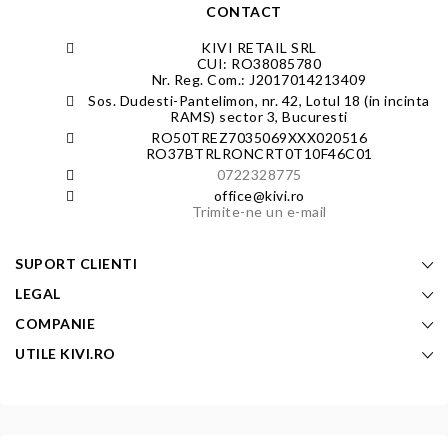
CONTACT
KIVI RETAIL SRL
CUI: RO38085780
Nr. Reg. Com.: J2017014213409
Sos. Dudesti-Pantelimon, nr. 42, Lotul 18 (in incinta
RAMS) sector 3, Bucuresti
RO50TREZ7035069XXX020516
RO37BTRLRONCRT0T10F46C01
0722328775
office@kivi.ro
Trimite-ne un e-mail
SUPORT CLIENTI
LEGAL
COMPANIE
UTILE KIVI.RO