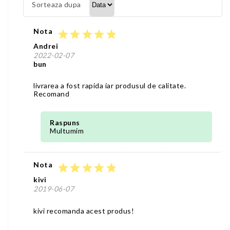
Sorteaza dupa
Nota
star
star
star
star
star
Andrei
2022-02-07
bun
livrarea a fost rapida iar produsul de calitate.
Recomand
Raspuns
Multumim
Nota
star
star
star
star
star
kivi
2019-06-07
kivi recomanda acest produs!