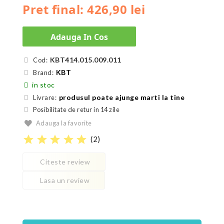
Pret final: 426,90 lei
Adauga In Cos
KBT414.015.009.011
Cod:
KBT
Brand:
in stoc
produsul poate ajunge marti la tine
Livrare:
Posibilitate de retur in 14 zile
Adauga la favorite
star
star
star
star
star
(
2
)
Citeste review
Lasa un review