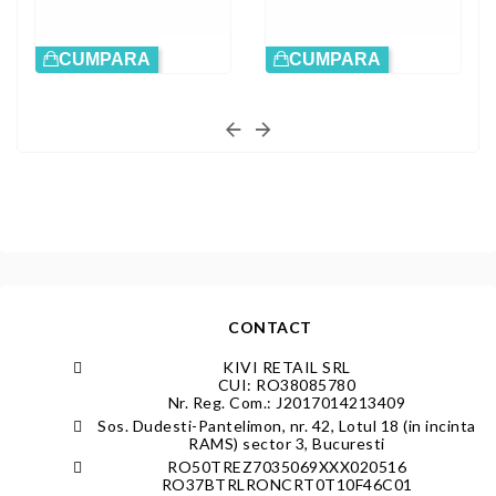
CUMPARA
CUMPARA
CONTACT
KIVI RETAIL SRL
CUI: RO38085780
Nr. Reg. Com.: J2017014213409
Sos. Dudesti-Pantelimon, nr. 42, Lotul 18 (in incinta
RAMS) sector 3, Bucuresti
RO50TREZ7035069XXX020516
RO37BTRLRONCRT0T10F46C01