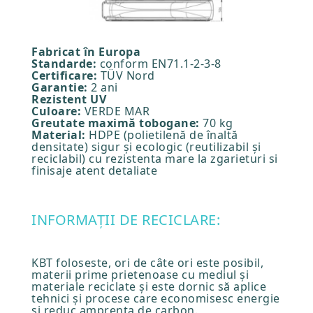
Fabricat în Europa
Standarde:
conform EN71.1-2-3-8
Certificare:
TÜV Nord
Garantie:
2 ani
Rezistent UV
Culoare:
VERDE MAR
Greutate maximă tobogane:
70 kg
Material:
HDPE (polietilenă de înaltă
densitate) sigur și ecologic (reutilizabil și
reciclabil) cu rezistenta mare la zgarieturi si
finisaje atent detaliate
INFORMAȚII DE RECICLARE:
KBT foloseste, ori de câte ori este posibil,
materii prime prietenoase cu mediul și
materiale reciclate și este dornic să aplice
tehnici și procese care economisesc energie
și reduc amprenta de carbon.