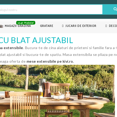
+240 Modele!
MAGAZII GRADINA
GRATARE
JUCARII DE EXTERIOR
DECO
CU BLAT AJUSTABIL
a extensibile
. Bucura-te de cina alaturi de prieteni si familie fara 
blat ajustabil si bucura-te de spatiu. Masa extensibila se pliaza pe ne
reaga oferta de
mese extensibile pe kivi.ro.