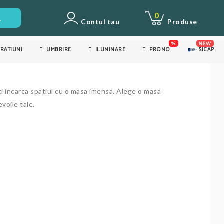
0
Contul tau
Produse
%
NEW
RATIUNI
UMBRIRE
ILUMINARE
PROMO
SICAP
a-ti incarca spatiul cu o masa imensa. Alege o masa
voile tale.