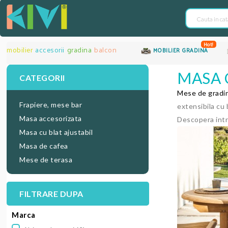
Hot!
mobilier
accesorii
gradina
balcon
MOBILIER GRADINA
MASA 
CATEGORII
Mese de gradin
Frapiere, mese bar
extensibila cu 
Masa accesorizata
Descopera int
Masa cu blat ajustabil
Masa de cafea
Mese de terasa
FILTRARE DUPA
Marca