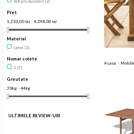
Alti producatori
(2)
Pret
1.233,00 lei - 4.298,00 lei
Material
Lemn
(1)
Numar colete
Acasa
Mobili
1
(1)
Greutate
20kg - 44kg
ULTIMELE REVIEW-URI