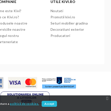
OMPANIE
UTILE KIVI.RO
ne este Kivi?
Noutati
 ce Kivi.ro?
Promotii kivi.ro
rodusele noastre
Seturi mobilier gradina
rviciile noastre
Decoratiuni exterior
logul nostru
Producatori
arteneriate
ptare a
politicii de cookies.
Accept