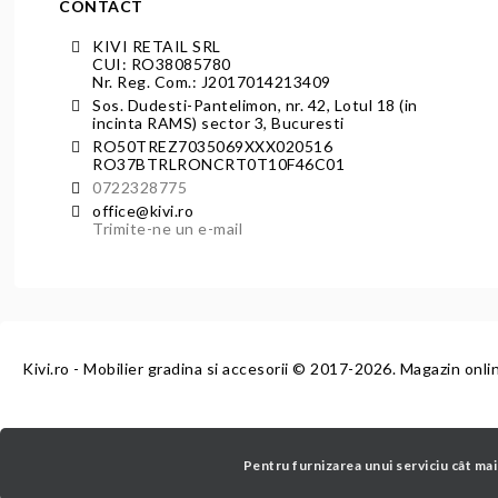
CONTACT
KIVI RETAIL SRL
CUI: RO38085780
Nr. Reg. Com.: J2017014213409
Sos. Dudesti-Pantelimon, nr. 42, Lotul 18 (in
incinta RAMS) sector 3, Bucuresti
RO50TREZ7035069XXX020516
RO37BTRLRONCRT0T10F46C01
0722328775
office@kivi.ro
Trimite-ne un e-mail
Kivi.ro - Mobilier gradina si accesorii
© 2017-2026. Magazin onli
Pentru furnizarea unui serviciu cât mai