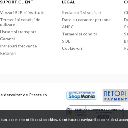
SUPORT CLIENTI
LEGAL
C
Vanzari B2B si institutii
Reclamatii si sesizari
Ci
Termeni și condiții de
Date cu caracter personal
De
utilizare
ANPC
P
Livrare si transport
Termeni si conditii
Se
Garantii
SOL
B
Intrebari frecvente
Cookie-uri
P
Retururi
ne dezvoltat de
Presta.ro
 bun, acest site utilizează cookies. Continuarea navigării se consideră acce