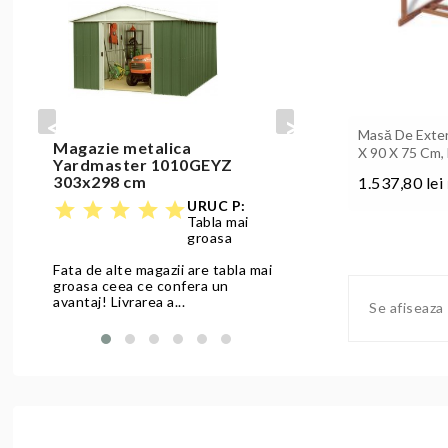
prev
next
Masă De Exter
Magazie metalica
Set masa si 
X 90 X 75 Cm,
Yardmaster 1010GEYZ
bej cu natur
303x298 cm
1.537,80 lei
star
star
star
star
URUC P:
star
star
star
star
star
Pret
Tabla mai
Produs solid, ok,
groasa
Fata de alte magazii are tabla mai
Citeste review
groasa ceea ce confera un
avantaj! Livrarea a...
Se afiseaza
Citeste review