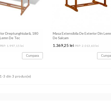
ior Dreptunghiulară, 180
Masa Extensibila De Exterior Din Lem
6 scaune PARMA
Cufar cutie depozitare
 Lemn De Tec
De Salcam
gradina Marvel 270L, Gri,
Keter
1.369,25 lei
PRP: 1.997,15 lei
PRP: 2.013,60 lei
Andrei:
star
recomand
Stefania C:
star
star
star
star
star
Pret
ok
Cumpara
Cumpa
 livrare rapida!
Livrare rapida, totul ok
Citeste review
 1-3 din 3 produs(e)