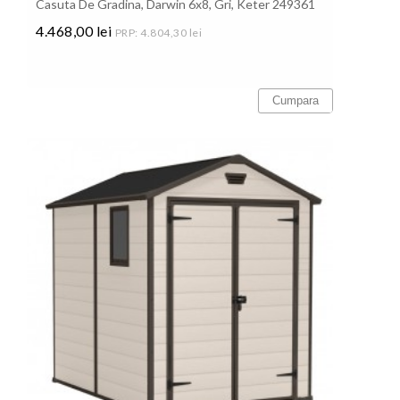
Casuta De Gradina, Darwin 6x8, Gri, Keter 249361
4.468,00 lei
PRP: 4.804,30 lei
Pret
Cumpara