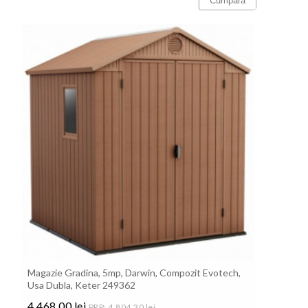
Cumpara
Magazie Gradina, 5mp, Darwin, Compozit Evotech,
Usa Dubla, Keter 249362
4.468,00 lei
PRP: 4.804,30 lei