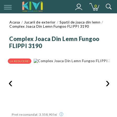
0
MENU
Acasa
Jucarii de exterior
Spatii de joaca din lemn
Complex Joaca Din Lemn Fungoo FLIPPI 3190
Complex Joaca Din Lemn Fungoo
FLIPPI 3190
LA REDUCERE!
‹
›
ⓘ
Pret recomandat: 3.558,90 lei