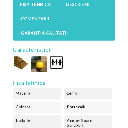
FISA TEHNICA
DESCRIERE
COMENTARII
GARANTIA CALITATII
Caracteristici
Fisa tehnica
Material
Lemn
Culoare
Portocaliu
Include
Acoperitoare
Suruburi