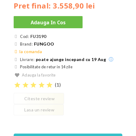
Pret final: 3.558,90 lei
Adauga In Cos
FU3190
Cod:
FUNGOO
Brand:
la comanda
ⓘ
poate ajunge incepand cu 19 Aug
Livrare:
Posibilitate de retur in 14 zile
Adauga la favorite
star
star
star
star
star
(
1
)
Citeste review
Lasa un review