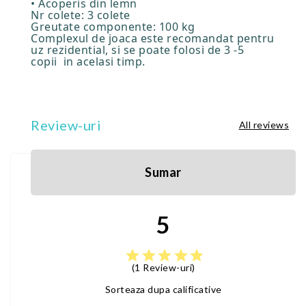
• Acoperis din lemn
Nr colete: 3 colete
Greutate componente: 100 kg
Complexul de joaca este recomandat pentru
uz rezidential, si se poate folosi de 3 -5
copii in acelasi timp.
Review-uri
All reviews
Sumar
5
star
star
star
star
star
(1 Review-uri)
Sorteaza dupa calificative