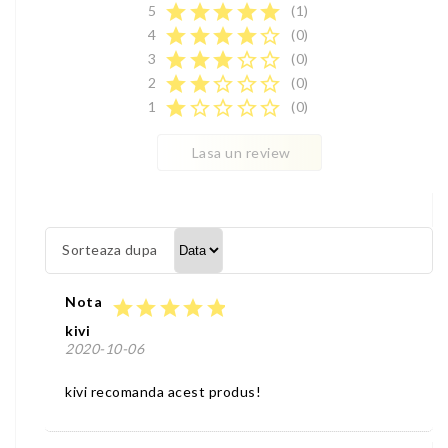
star
star
star
star
star
5
(1)
star
star
star
star
star_border
4
(0)
star
star
star
star_border
star_border
3
(0)
star
star
star_border
star_border
star_border
2
(0)
star
star_border
star_border
star_border
star_border
1
(0)
Lasa un review
Sorteaza dupa
Nota
star
star
star
star
star
kivi
2020-10-06
kivi recomanda acest produs!