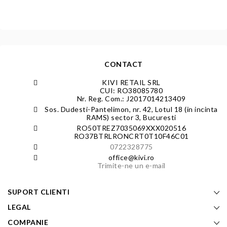
CONTACT
KIVI RETAIL SRL
CUI: RO38085780
Nr. Reg. Com.: J2017014213409
Sos. Dudesti-Pantelimon, nr. 42, Lotul 18 (in incinta
RAMS) sector 3, Bucuresti
RO50TREZ7035069XXX020516
RO37BTRLRONCRT0T10F46C01
0722328775
office@kivi.ro
Trimite-ne un e-mail
SUPORT CLIENTI
LEGAL
COMPANIE