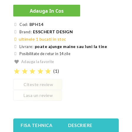
Adauga In Cos
BPH14
Cod:
ESSCHERT DESIGN
Brand:
ultimele 1 bucati in stoc
poate ajunge maine sau luni la tine
Livrare:
Posibilitate de retur in 14 zile
Adauga la favorite
star
star
star
star
star
(
1
)
Citeste review
Lasa un review
FISA TEHNICA
DESCRIERE