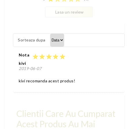
Lasa un review
Sorteaza dupa
Nota
star
star
star
star
star
kivi
2019-06-07
kivi recomanda acest produs!
Clientii Care Au Cumparat
Acest Produs Au Mai