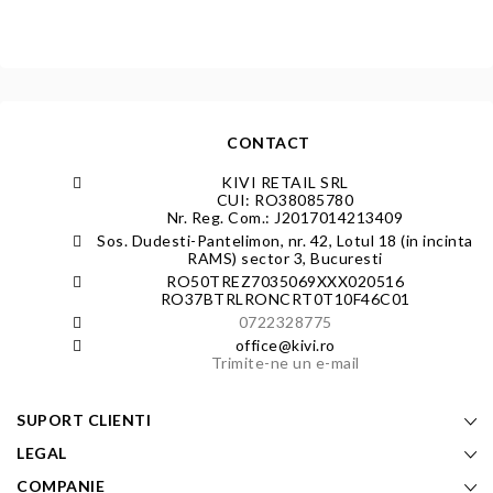
CONTACT
KIVI RETAIL SRL
CUI: RO38085780
Nr. Reg. Com.: J2017014213409
Sos. Dudesti-Pantelimon, nr. 42, Lotul 18 (in incinta
RAMS) sector 3, Bucuresti
RO50TREZ7035069XXX020516
RO37BTRLRONCRT0T10F46C01
0722328775
office@kivi.ro
Trimite-ne un e-mail
SUPORT CLIENTI
LEGAL
COMPANIE