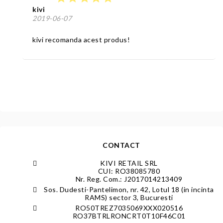
kivi
2019-06-07
kivi recomanda acest produs!
CONTACT
KIVI RETAIL SRL
CUI: RO38085780
Nr. Reg. Com.: J2017014213409
Sos. Dudesti-Pantelimon, nr. 42, Lotul 18 (in incinta
RAMS) sector 3, Bucuresti
RO50TREZ7035069XXX020516
RO37BTRLRONCRT0T10F46C01