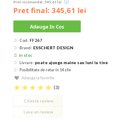
ⓘ
Pret recomandat: 345,61 lei
Pret final: 345,61 lei
Adauga In Cos
FF267
Cod:
ESSCHERT DESIGN
Brand:
in stoc
poate ajunge maine sau luni la tine
Livrare:
Posibilitate de retur in 14 zile
Adauga la favorite
star
star
star
star
star
(
3
)
Citeste review
Lasa un review