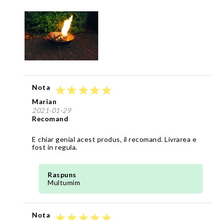
Nota
star
star
star
star
star
Marian
2021-01-29
Recomand
E chiar genial acest produs, il recomand. Livrarea e
fost in regula.
Raspuns
Multumim
Nota
star
star
star
star
star