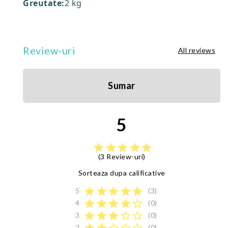
Greutate:
2 kg
Review-uri
All reviews
Sumar
5
star
star
star
star
star
(3 Review-uri)
Sorteaza dupa calificative
star
star
star
star
star
5
(3)
star
star
star
star
star_border
4
(0)
star
star
star
star_border
star_border
3
(0)
2
(0)