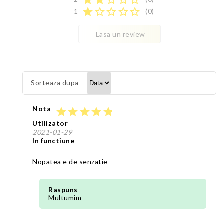
star
star
star_border
star_border
star_border
star
star_border
star_border
star_border
star_border
1
(0)
Lasa un review
Sorteaza dupa
Nota
star
star
star
star
star
Utilizator
2021-01-29
In functiune
Nopatea e de senzatie
Raspuns
Multumim