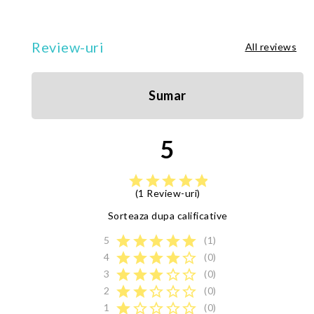
Review-uri
All reviews
Sumar
5
star
star
star
star
star
(1 Review-uri)
Sorteaza dupa calificative
star
star
star
star
star
5
(1)
star
star
star
star
star_border
4
(0)
star
star
star
star_border
star_border
3
(0)
star
star
star_border
star_border
star_border
2
(0)
star
star_border
star_border
star_border
star_border
1
(0)