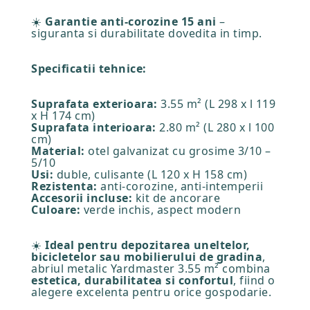
☀️
Garantie anti-corozine 15 ani
–
siguranta si durabilitate dovedita in timp.
Specificatii tehnice:
Suprafata exterioara:
3.55 m² (L 298 x l 119
x H 174 cm)
Suprafata interioara:
2.80 m² (L 280 x l 100
cm)
Material:
otel galvanizat cu grosime 3/10 –
5/10
Usi:
duble, culisante (L 120 x H 158 cm)
Rezistenta:
anti-corozine, anti-intemperii
Accesorii incluse:
kit de ancorare
Culoare:
verde inchis, aspect modern
☀️
Ideal pentru depozitarea uneltelor,
bicicletelor sau mobilierului de gradina
,
abriul metalic Yardmaster 3.55 m² combina
estetica, durabilitatea si confortul
, fiind o
alegere excelenta pentru orice gospodarie.