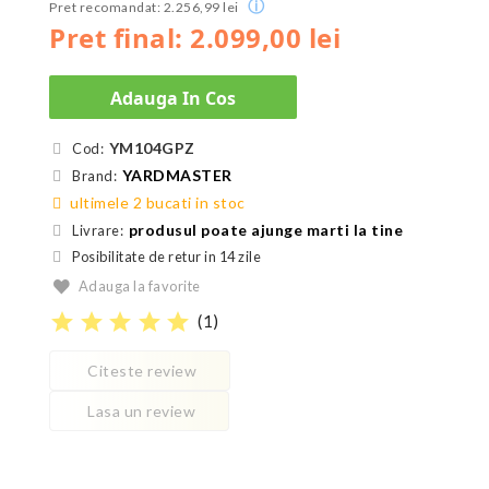
ⓘ
Pret recomandat: 2.256,99 lei
Pret final: 2.099,00 lei
Adauga In Cos
YM104GPZ
Cod:
YARDMASTER
Brand:
ultimele 2 bucati in stoc
produsul poate ajunge marti la tine
Livrare:
Posibilitate de retur in 14 zile
Adauga la favorite
star
star
star
star
star
(
1
)
Citeste review
Lasa un review