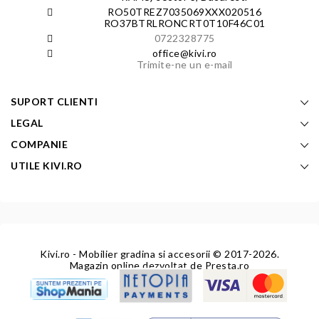
RO50TREZ7035069XXX020516
RO37BTRLRONCRT0T10F46C01
0722328775
office@kivi.ro
Trimite-ne un e-mail
SUPORT CLIENTI
LEGAL
COMPANIE
UTILE KIVI.RO
Kivi.ro - Mobilier gradina si accesorii
© 2017-2026.
Magazin online dezvoltat de
Presta.ro