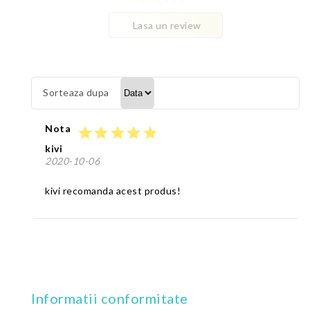
Lasa un review
Sorteaza dupa
Nota
star
star
star
star
star
kivi
2020-10-06
kivi recomanda acest produs!
Informatii conformitate