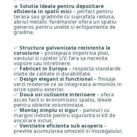
☀️
Solutia ideala pentru depozitare
eficienta in spatii mici
– perfect pentru
terasa sau gradinile cu suprafata redusa,
abriul metalic Yardmaster ofera un spatiu
generos pentru unelte si echipamente de
gradina.
✅
Structura galvanizata rezistenta la
coroziune
– protejeaza impotriva ploii,
vantului si razelor UV, fara sa necesite
vopsire sau intretinere.
✅
Fabricat in Europa
– respecta standarde
inalte de calitate si durabilitate.
✅
Design elegant si functional
– finisaje
verzi moderne ce se integreaza armonios in
orice spatiu exterior.
✅
Doua usi culisante interioare
– ofera
acces facil si economisesc spatiu, ideale
pentru obiecte voluminoase.
✅
Montaj simplu si sigur
– panouri cu
margini indoite pentru siguranta si kit de
ancorare inclus.
✅
Ventilatie eficienta sub acoperis
–
previne acumularea umezelii si mucegaiului.