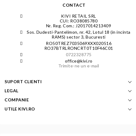
CONTACT
KIVI RETAIL SRL
CUI: RO38085780
Nr. Reg. Com.: J2017014213409
Sos. Dudesti-Pantelimon, nr. 42, Lotul 18 (in incinta
RAMS) sector 3, Bucuresti
RO50TREZ7035069XXX020516
RO37BTRLRONCRT0T10F46C01
0722328775
office@kivi.ro
Trimite-ne un e-mail
SUPORT CLIENTI
LEGAL
COMPANIE
UTILE KIVI.RO