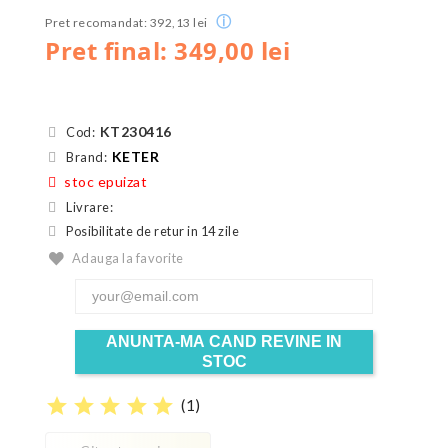
ⓘ
Pret recomandat: 392,13 lei
Pret final: 349,00 lei
KT230416
Cod:
KETER
Brand:
stoc epuizat
Livrare:
Posibilitate de retur in 14 zile
Adauga la favorite
ANUNTA-MA CAND REVINE IN
STOC
star
star
star
star
star
(
1
)