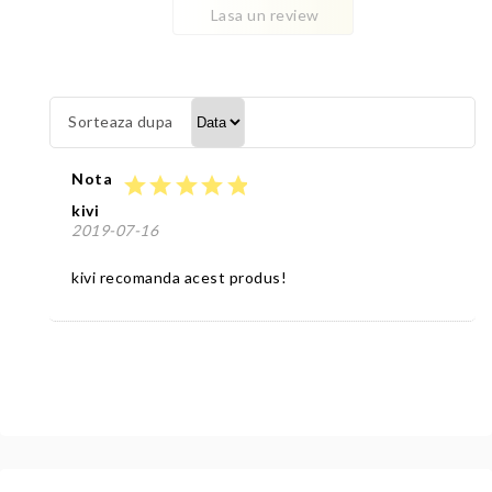
Lasa un review
Sorteaza dupa
Nota
star
star
star
star
star
kivi
2019-07-16
kivi recomanda acest produs!