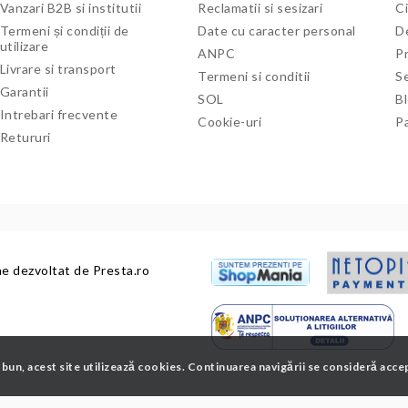
Vanzari B2B si institutii
Reclamatii si sesizari
Ci
Termeni și condiții de
Date cu caracter personal
De
utilizare
ANPC
P
Livrare si transport
Termeni si conditii
Se
Garantii
SOL
B
Intrebari frecvente
Cookie-uri
P
Retururi
ne dezvoltat de
Presta.ro
 bun, acest site utilizează cookies. Continuarea navigării se consideră acce