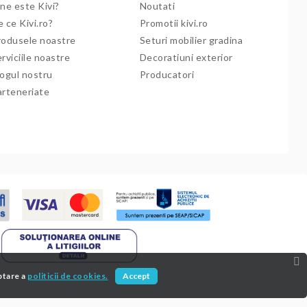
ne este Kivi?
Noutati
 ce Kivi.ro?
Promotii kivi.ro
rodusele noastre
Seturi mobilier gradina
rviciile noastre
Decoratiuni exterior
logul nostru
Producatori
arteneriate
ptare a
politicii de cookies.
Accept