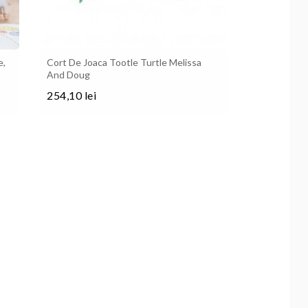
e,
Cort De Joaca Tootle Turtle Melissa
And Doug
254,10 lei
Pret