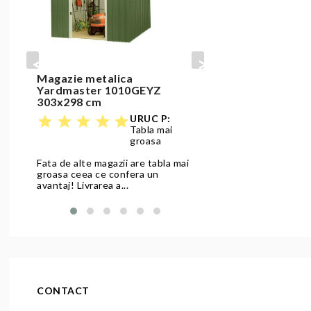
prev
next
Magazie metalica
Set masa si 
Yardmaster 1010GEYZ
bej cu natur
303x298 cm
star
star
star
star
URUC P:
star
star
star
star
star
Tabla mai
Produs solid, ok,
groasa
Fata de alte magazii are tabla mai
Citeste review
groasa ceea ce confera un
avantaj! Livrarea a...
Citeste review
CONTACT