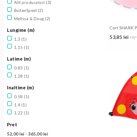
Alti producatori
(3)
BuitenSpeel
(2)
Melissa & Doug
(2)
Cort SHARK P
Lungime (m)
53,85 lei
PRP:
1.3
(1)
Pret
1.15
(1)
Latime (m)
0.83
(1)
1.28
(1)
Inaltime (m)
0.58
(1)
1.4
(1)
1.22
(1)
Pret
52,00 lei - 365,00 lei