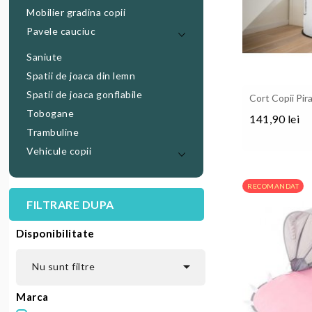
Mobilier gradina copii
Pavele cauciuc
Saniute
Spatii de joaca din lemn
Spatii de joaca gonflabile
Cort Copii Pir
Tobogane
141,90 lei
Trambuline
Pret
Vehicule copii
RECOMANDAT
FILTRARE DUPA
Disponibilitate

Nu sunt filtre
Marca