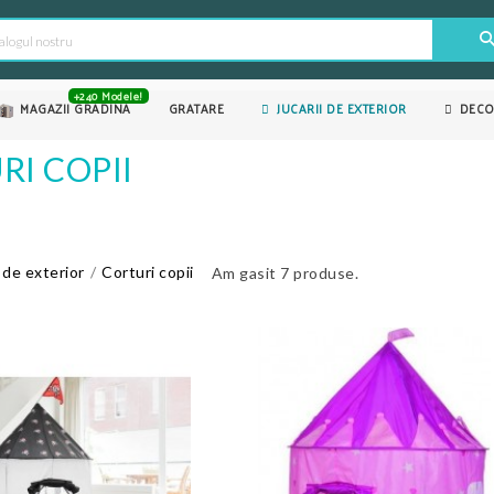
+240 Modele!
MAGAZII GRADINA
GRATARE
JUCARII DE EXTERIOR
DECO
RI COPII
i de exterior
Corturi copii
Am gasit 7 produse.