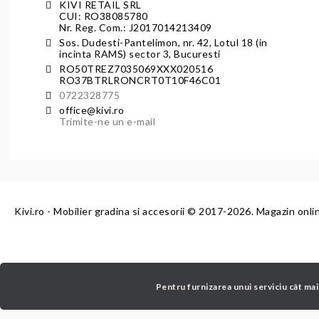
KIVI RETAIL SRL
CUI: RO38085780
Nr. Reg. Com.: J2017014213409
Sos. Dudesti-Pantelimon, nr. 42, Lotul 18 (in
incinta RAMS) sector 3, Bucuresti
RO50TREZ7035069XXX020516
RO37BTRLRONCRT0T10F46C01
0722328775
office@kivi.ro
Trimite-ne un e-mail
Kivi.ro - Mobilier gradina si accesorii
© 2017-2026. Magazin onli
Pentru furnizarea unui serviciu cât mai