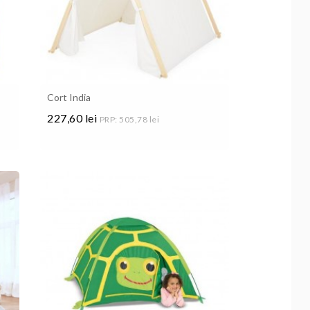
Cort India
227,60 lei
PRP: 505,78 lei
Pret