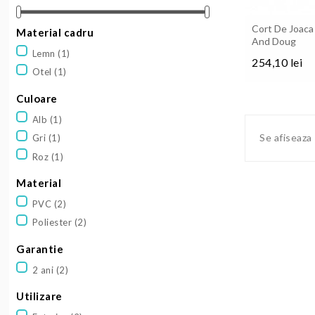
Cort De Joaca 
Material cadru
And Doug
Lemn
(1)
254,10 lei
Otel
(1)
Pret
Culoare
Alb
(1)
Se afiseaza
Gri
(1)
Roz
(1)
Material
PVC
(2)
Poliester
(2)
Garantie
2 ani
(2)
Utilizare