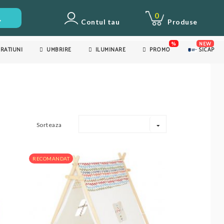
0
Contul tau
Produse
%
NEW
RATIUNI
UMBRIRE
ILUMINARE
PROMO
SICAP
Sorteaza
RECOMANDAT