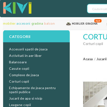
Hot!
mobilier
accesorii
gradina
balcon
MOBILIER GRADINA
CORTU
CATEGORII
Corturi copii
Accesorii spatii de joaca
Activitati in aer liber
Acasa
Jucari
Balansoare
Casute copii
Complexe de joaca
Corturi copii
Echipamente de joaca pentru
spatii publice
Jucarii de apa si nisip
Leagane copii