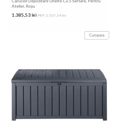
Cărucior Depozitare Unelte Cu 5 Sertare, Pentru
Atelier, Roșu
1.385,53 lei
PRP: 2.037,54 lei
Pret
Cumpara