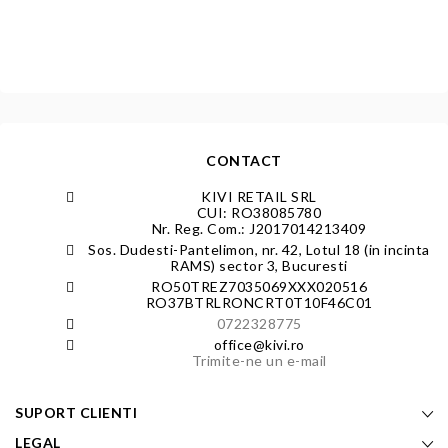
CONTACT
KIVI RETAIL SRL
CUI: RO38085780
Nr. Reg. Com.: J2017014213409
Sos. Dudesti-Pantelimon, nr. 42, Lotul 18 (in incinta
RAMS) sector 3, Bucuresti
RO50TREZ7035069XXX020516
RO37BTRLRONCRT0T10F46C01
0722328775
office@kivi.ro
Trimite-ne un e-mail
SUPORT CLIENTI
LEGAL