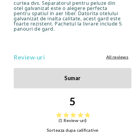
curtea dvs. Separatorul pentru peluze din
otel galvanizat este o alegere perfecta
pentru spatiul in aer liber. Datorita otelului
galvanizat de inalta calitate, acest gard este
foarte rezistent. Pachetul la livrare include 5
panouri de gard.
Review-uri
All reviews
Sumar
5
star
star
star
star
star
(1 Review-uri)
Sorteaza dupa calificative