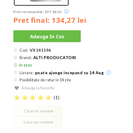
ⓘ
Pret recomandat: 197,46 lei
Pret final: 134,27 lei
Adauga In Cos
VX141596
Cod:
ALTI PRODUCATORI
Brand:
in stoc
ⓘ
poate ajunge incepand cu 14 Aug
Livrare:
Posibilitate de retur in 14 zile
Adauga la favorite
star
star
star
star
star
(
1
)
Citeste review
Lasa un review