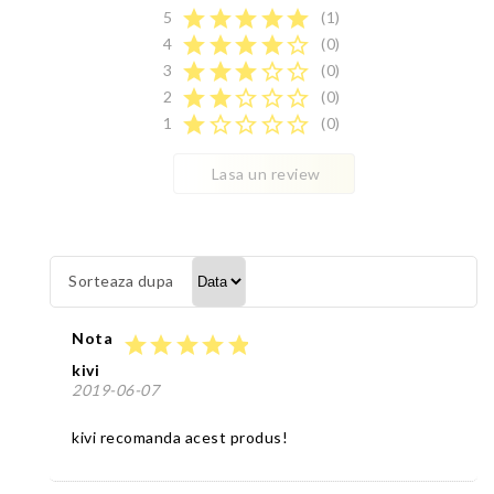
star
star
star
star
star
5
(1)
star
star
star
star
star_border
4
(0)
star
star
star
star_border
star_border
3
(0)
star
star
star_border
star_border
star_border
2
(0)
star
star_border
star_border
star_border
star_border
1
(0)
Lasa un review
Sorteaza dupa
Nota
star
star
star
star
star
kivi
2019-06-07
kivi recomanda acest produs!