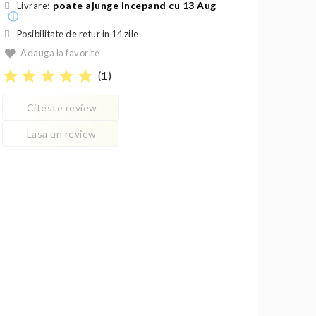
poate ajunge incepand cu 13 Aug
Livrare:
ⓘ
Posibilitate de retur in 14 zile
Adauga la favorite
star
star
star
star
star
(
1
)
Citeste review
Lasa un review