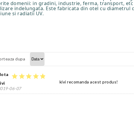
erite domenii: in gradini, industrie, ferma, transport, et
lizare indelungata. Este fabricata din otel cu diametrul 
une si radiatii UV.
orteaza dupa
Nota
star
star
star
star
star
kivi recomanda acest produs!
ivi
019-06-07