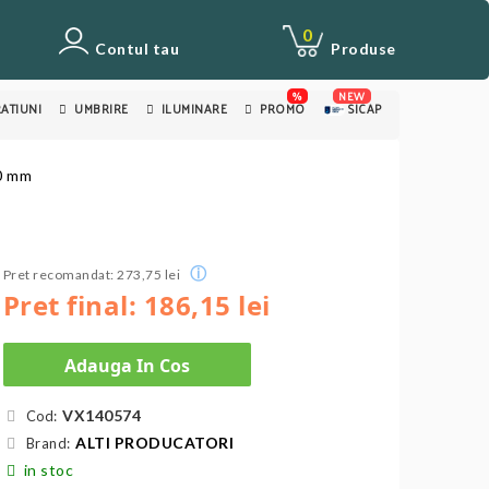
0
Contul tau
Produse
%
NEW
ATIUNI
UMBRIRE
ILUMINARE
PROMO
SICAP
00 mm
ⓘ
Pret recomandat: 273,75 lei
Pret final: 186,15 lei
Adauga In Cos
VX140574
Cod:
ALTI PRODUCATORI
Brand:
in stoc