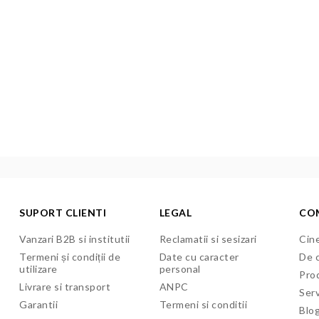
SUPORT CLIENTI
LEGAL
CO
Vanzari B2B si institutii
Reclamatii si sesizari
Cine
Termeni și condiții de
Date cu caracter
De c
utilizare
personal
Pro
Livrare si transport
ANPC
Serv
Garantii
Termeni si conditii
Blo