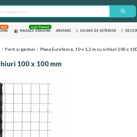
Hot!
+240 Modele!
DINA
MAGAZII GRADINA
GRATARE
JUCARII DE EXTERIOR
DECOR
e
Porti si garduri
Plasa Eurofence, 10 x 1,2 m cu ochiuri 100 x 1
chiuri 100 x 100 mm