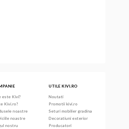
MPANIE
UTILE KIVI.RO
 este Kivi?
Noutati
e Kivi.ro?
Promotii kivi.ro
dusele noastre
Seturi mobilier gradina
iciile noastre
Decoratiuni exterior
gul nostru
Producatori