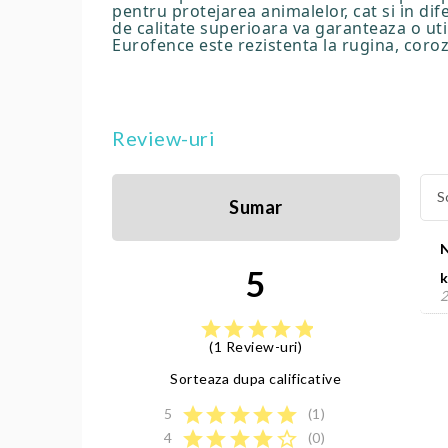
pentru protejarea animalelor, cat si in dif
de calitate superioara va garanteaza o uti
Eurofence este rezistenta la rugina, corozi
Review-uri
S
Sumar
5
k
2
star
star
star
star
star
(1 Review-uri)
Sorteaza dupa calificative
star
star
star
star
star
5
(1)
star
star
star
star
star_border
4
(0)