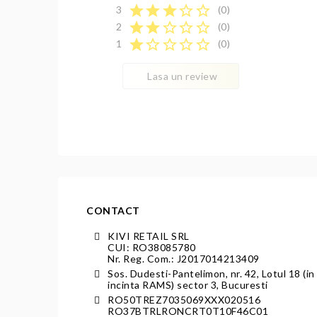
star
star
star
star_border
star_border
3
(0)
star
star
star_border
star_border
star_border
2
(0)
star
star_border
star_border
star_border
star_border
1
(0)
Lasa un review
CONTACT
KIVI RETAIL SRL
CUI: RO38085780
Nr. Reg. Com.: J2017014213409
Sos. Dudesti-Pantelimon, nr. 42, Lotul 18 (in
incinta RAMS) sector 3, Bucuresti
RO50TREZ7035069XXX020516
RO37BTRLRONCRT0T10F46C01