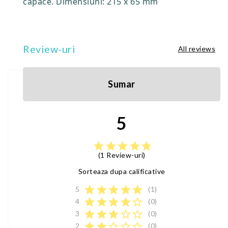
capace. Dimensiuni: 215 x 65 mm
Review-uri
All reviews
Sumar
5
star
star
star
star
star
(1 Review-uri)
Sorteaza dupa calificative
star
star
star
star
star
5
(1)
star
star
star
star
star_border
4
(0)
star
star
star
star_border
star_border
3
(0)
star
star
star_border
star_border
star_border
2
(0)