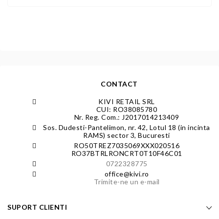
CONTACT
KIVI RETAIL SRL
CUI: RO38085780
Nr. Reg. Com.: J2017014213409
Sos. Dudesti-Pantelimon, nr. 42, Lotul 18 (in incinta
RAMS) sector 3, Bucuresti
RO50TREZ7035069XXX020516
RO37BTRLRONCRT0T10F46C01
0722328775
office@kivi.ro
Trimite-ne un e-mail
SUPORT CLIENTI