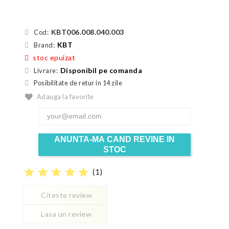
KBT006.008.040.003
Cod:
KBT
Brand:
stoc epuizat
Disponibil pe comanda
Livrare:
Posibilitate de retur in 14 zile
Adauga la favorite
ANUNTA-MA CAND REVINE IN
STOC
star
star
star
star
star
(
1
)
Citeste review
Lasa un review