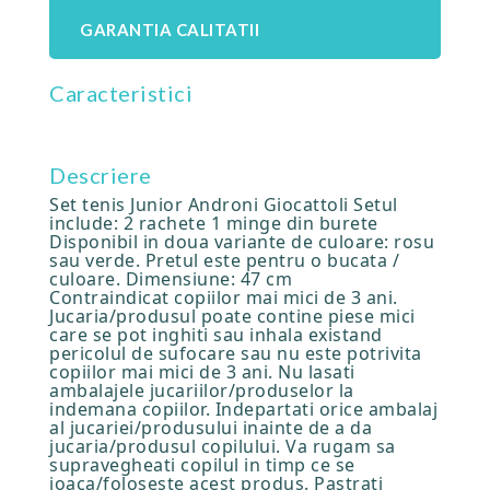
GARANTIA CALITATII
Caracteristici
Descriere
Set tenis Junior Androni Giocattoli Setul
include: 2 rachete 1 minge din burete
Disponibil in doua variante de culoare: rosu
sau verde. Pretul este pentru o bucata /
culoare. Dimensiune: 47 cm
Contraindicat copiilor mai mici de 3 ani.
Jucaria/produsul poate contine piese mici
care se pot inghiti sau inhala existand
pericolul de sufocare sau nu este potrivita
copiilor mai mici de 3 ani. Nu lasati
ambalajele jucariilor/produselor la
indemana copiilor. Indepartati orice ambalaj
al jucariei/produsului inainte de a da
jucaria/produsul copilului. Va rugam sa
supravegheati copilul in timp ce se
joaca/foloseste acest produs. Pastrati