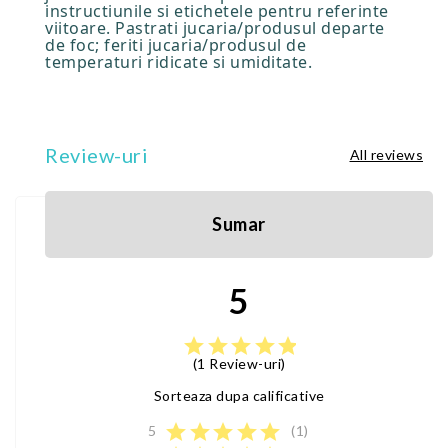
instructiunile si etichetele pentru referinte
viitoare. Pastrati jucaria/produsul departe
de foc; feriti jucaria/produsul de
temperaturi ridicate si umiditate.
Review-uri
All reviews
Sumar
5
star
star
star
star
star
(1 Review-uri)
Sorteaza dupa calificative
star
star
star
star
star
5
(1)