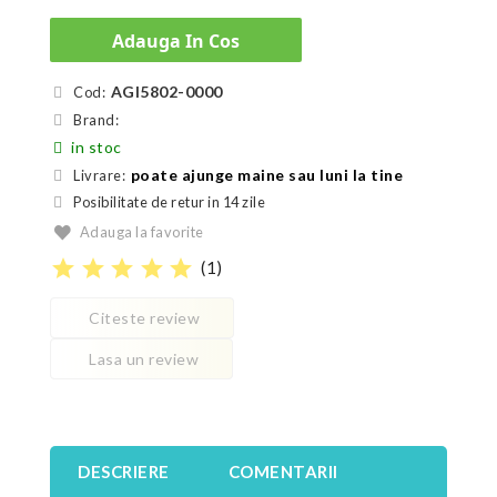
Adauga In Cos
AGI5802-0000
Cod:
Brand:
in stoc
poate ajunge maine sau luni la tine
Livrare:
Posibilitate de retur in 14 zile
Adauga la favorite
star
star
star
star
star
(
1
)
Citeste review
Lasa un review
DESCRIERE
COMENTARII