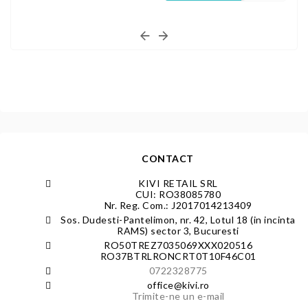
CONTACT
KIVI RETAIL SRL
CUI: RO38085780
Nr. Reg. Com.: J2017014213409
Sos. Dudesti-Pantelimon, nr. 42, Lotul 18 (in incinta
RAMS) sector 3, Bucuresti
RO50TREZ7035069XXX020516
RO37BTRLRONCRT0T10F46C01
0722328775
office@kivi.ro
Trimite-ne un e-mail