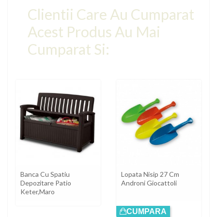
Clientii Care Au Cumparat
Acest Produs Au Mai
Cumparat Si:
Banca Cu Spatiu
Lopata Nisip 27 Cm
Depozitare Patio
Androni Giocattoli
Keter,maro
CUMPARA