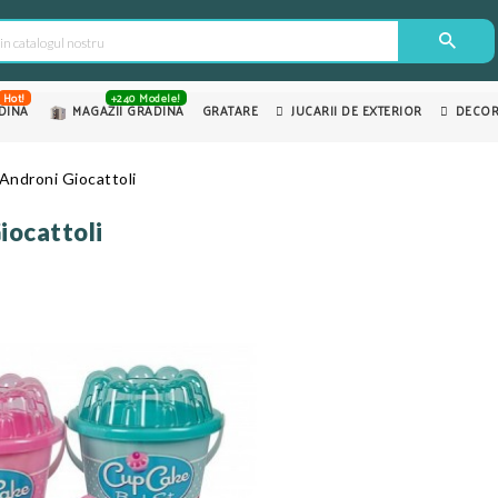
Hot!
+240 Modele!
DINA
MAGAZII GRADINA
GRATARE
JUCARII DE EXTERIOR
DECOR
e Androni Giocattoli
Giocattoli