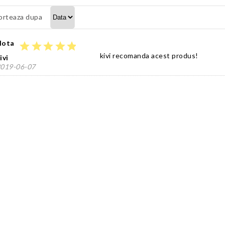
orteaza dupa
Nota
star
star
star
star
star
kivi recomanda acest produs!
ivi
019-06-07