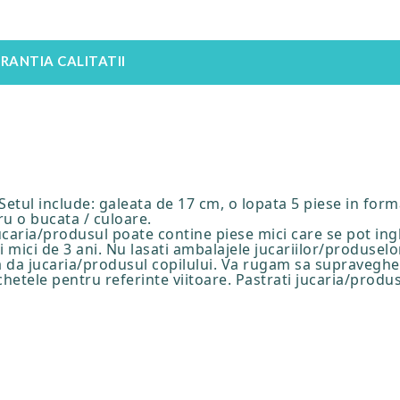
RANTIA CALITATII
 Setul include: galeata de 17 cm, o lopata 5 piese in forma
ru o bucata / culoare.
Jucaria/produsul poate contine piese mici care se pot ingh
 mici de 3 ani. Nu lasati ambalajele jucariilor/produselo
a da jucaria/produsul copilului. Va rugam sa supraveghea
ichetele pentru referinte viitoare. Pastrati jucaria/produ