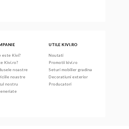
MPANIE
UTILE KIVI.RO
 este Kivi?
Noutati
e Kivi.ro?
Promotii kivi.ro
dusele noastre
Seturi mobilier gradina
iciile noastre
Decoratiuni exterior
gul nostru
Producatori
teneriate