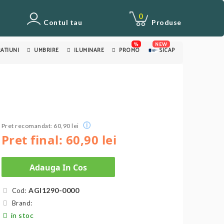
0
Contul tau
Produse
%
NEW
ATIUNI
UMBRIRE
ILUMINARE
PROMO
SICAP
ⓘ
Pret recomandat: 60,90 lei
Pret final: 60,90 lei
Adauga In Cos
AGI1290-0000
Cod:
Brand:
in stoc