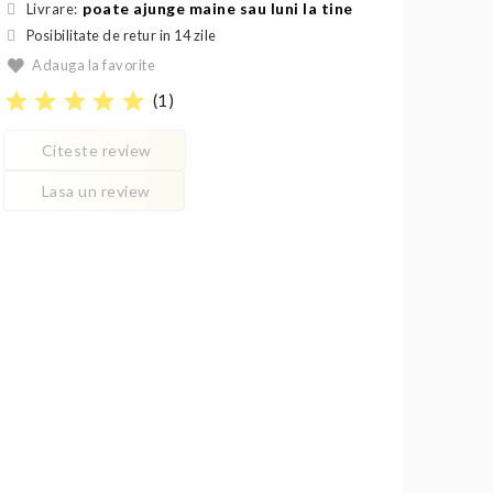
poate ajunge maine sau luni la tine
Livrare:
Posibilitate de retur in 14 zile
Adauga la favorite
star
star
star
star
star
(
1
)
Citeste review
Lasa un review