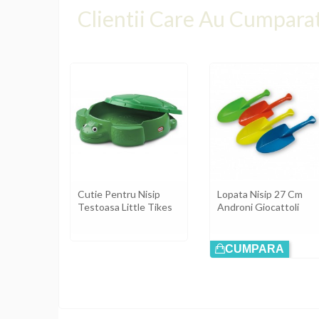
Clientii Care Au Cumpara
Nisip
Cutie Pentru Nisip
Lopata Nisip 27 Cm
i
Testoasa Little Tikes
Androni Giocattoli
A
CUMPARA