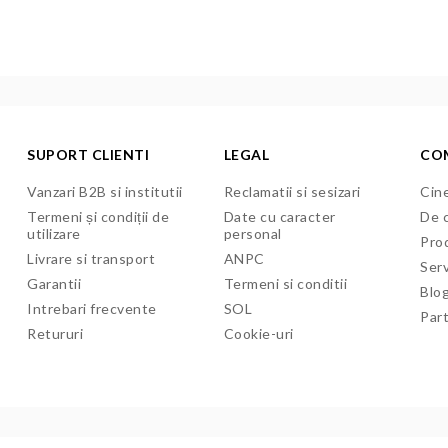
SUPORT CLIENTI
LEGAL
CO
Vanzari B2B si institutii
Reclamatii si sesizari
Cine
Termeni și condiții de
Date cu caracter
De c
utilizare
personal
Pro
Livrare si transport
ANPC
Serv
Garantii
Termeni si conditii
Blo
Intrebari frecvente
SOL
Par
Retururi
Cookie-uri