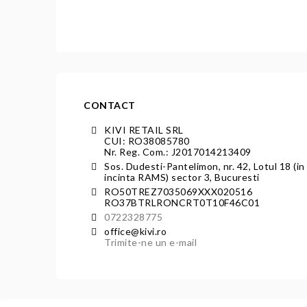
CONTACT
KIVI RETAIL SRL
CUI: RO38085780
Nr. Reg. Com.: J2017014213409
Sos. Dudesti-Pantelimon, nr. 42, Lotul 18 (in
incinta RAMS) sector 3, Bucuresti
RO50TREZ7035069XXX020516
RO37BTRLRONCRT0T10F46C01
0722328775
office@kivi.ro
Trimite-ne un e-mail