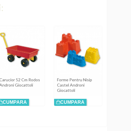
:
Carucior 52 Cm Rodos
Forme Pentru Nisip
Cutie Pe
Androni Giocattoli
Castel Androni
Testoasa 
Giocattoli
CUMPARA
CUMPARA