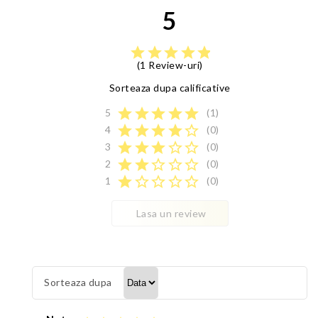
5
star
star
star
star
star
(1 Review-uri)
Sorteaza dupa calificative
star
star
star
star
star
5
(1)
star
star
star
star
star_border
4
(0)
star
star
star
star_border
star_border
3
(0)
star
star
star_border
star_border
star_border
2
(0)
star
star_border
star_border
star_border
star_border
1
(0)
Lasa un review
Sorteaza dupa