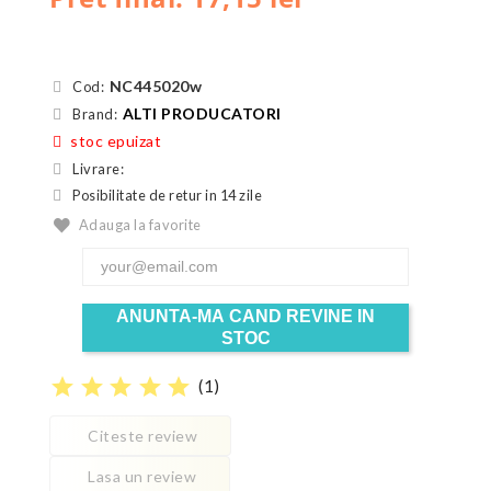
NC445020w
Cod:
ALTI PRODUCATORI
Brand:
stoc epuizat
Livrare:
Posibilitate de retur in 14 zile
Adauga la favorite
ANUNTA-MA CAND REVINE IN
STOC
star
star
star
star
star
(
1
)
Citeste review
Lasa un review