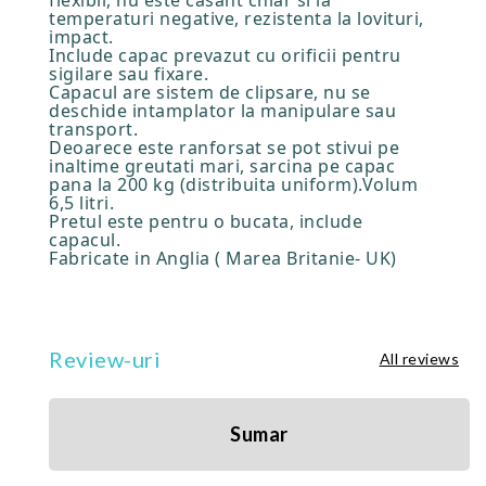
flexibil, nu este casant chiar si la
temperaturi negative, rezistenta la lovituri,
impact.
Include capac prevazut cu orificii pentru
sigilare sau fixare.
Capacul are sistem de clipsare, nu se
deschide intamplator la manipulare sau
transport.
Deoarece este ranforsat se pot stivui pe
inaltime greutati mari, sarcina pe capac
pana la 200 kg (distribuita uniform).Volum
6,5 litri.
Pretul este pentru o bucata, include
capacul.
Fabricate in Anglia ( Marea Britanie- UK)
Review-uri
All reviews
Sumar