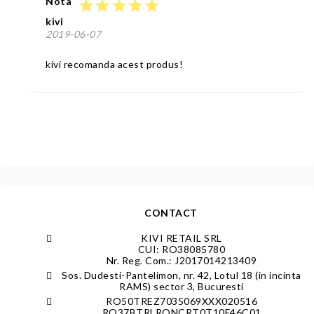
Nota
star
star
star
star
star
kivi
2019-06-07
kivi recomanda acest produs!
CONTACT
KIVI RETAIL SRL
CUI: RO38085780
Nr. Reg. Com.: J2017014213409
Sos. Dudesti-Pantelimon, nr. 42, Lotul 18 (in incinta
RAMS) sector 3, Bucuresti
RO50TREZ7035069XXX020516
RO37BTRLRONCRT0T10F46C01