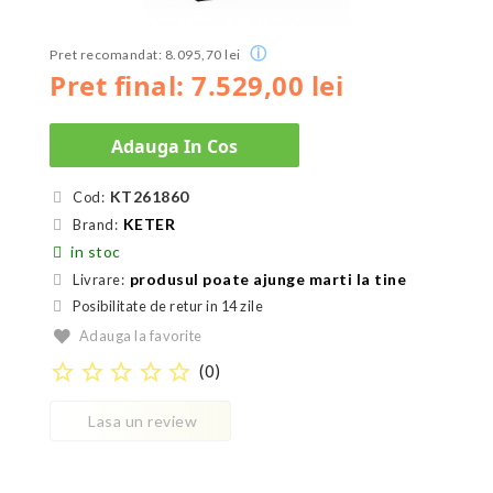
ⓘ
Pret recomandat: 8.095,70 lei
Pret final: 7.529,00 lei
Adauga In Cos
KT261860
Cod:
KETER
Brand:
in stoc
produsul poate ajunge marti la tine
Livrare:
Posibilitate de retur in 14 zile
Adauga la favorite
star_border
star_border
star_border
star_border
star_border
(
0
)
Lasa un review