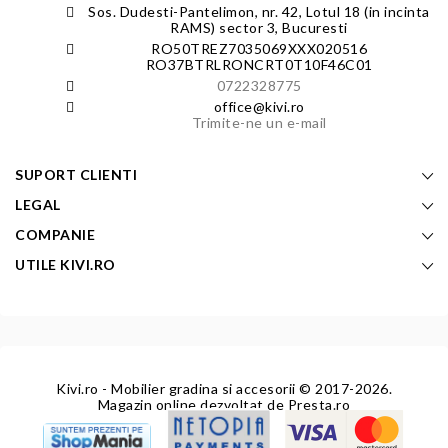
Sos. Dudesti-Pantelimon, nr. 42, Lotul 18 (in incinta
RAMS) sector 3, Bucuresti
RO50TREZ7035069XXX020516
RO37BTRLRONCRT0T10F46C01
0722328775
office@kivi.ro
Trimite-ne un e-mail
SUPORT CLIENTI
LEGAL
COMPANIE
UTILE KIVI.RO
Kivi.ro - Mobilier gradina si accesorii
© 2017-2026.
Magazin online dezvoltat de
Presta.ro