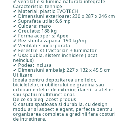
✔ ventilatie si lumina naturala integrate
Caracteristici tehnice
✔ Material: plastic EVOTECH
✔ Dimensiuni exterioare: 230 x 287 x 246 cm
✔ Suprafata utila: 6.6 mp
✔ Culoare: maro
✔ Greutate: 188 kg
✔ Forma acoperis: Apex
✔ Rezistenta zapada: 150 kg/mp
✔ Ventilatie: incorporata
✔ Ferestre: stil victorian + luminator
✔ Usa: dubla, sistem inchidere (lacat
neinclus)
✔ Podea: inclusa
✔ Dimensiuni ambalaj: 227 x 132 x 45.5 cm
Utilizare
Ideala pentru depozitarea uneltelor,
bicicletelor, mobilierului de gradina sau
echipamentelor de exterior, dar si ca atelier
sau spatiu multifunctional.
De ce sa alegi acest produs
O casuta spatioasa si durabila, cu design
modular si aspect elegant, perfecta pentru
organizarea completa a gradinii fara costuri
de intretinere.