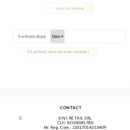
Lasa un review
Sorteaza dupa
Fii primul care lasa un review !
CONTACT
KIVI RETAIL SRL
CUI: RO38085780
Nr. Reg. Com.: J2017014213409