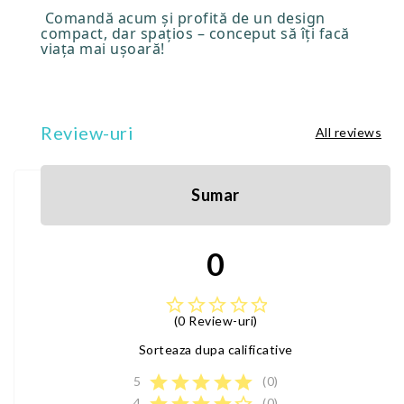
Comandă acum și profită de un design
compact, dar spațios – conceput să îți facă
viața mai ușoară!
Review-uri
All reviews
Sumar
0
star_border
star_border
star_border
star_border
star_border
(0 Review-uri)
Sorteaza dupa calificative
star
star
star
star
star
5
(0)
4
(0)