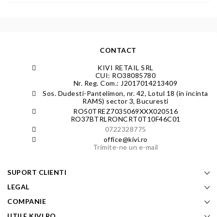
CONTACT
KIVI RETAIL SRL
CUI: RO38085780
Nr. Reg. Com.: J2017014213409
Sos. Dudesti-Pantelimon, nr. 42, Lotul 18 (in incinta
RAMS) sector 3, Bucuresti
RO50TREZ7035069XXX020516
RO37BTRLRONCRT0T10F46C01
0722328775
office@kivi.ro
Trimite-ne un e-mail
SUPORT CLIENTI
LEGAL
COMPANIE
UTILE KIVI.RO