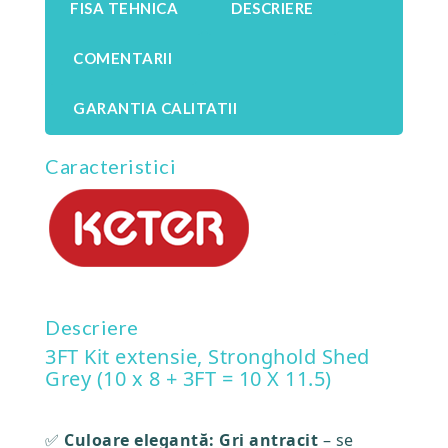
FISA TEHNICA
DESCRIERE
COMENTARII
GARANTIA CALITATII
Caracteristici
Descriere
3FT Kit extensie, Stronghold Shed
Grey (10 x 8 + 3FT = 10 X 11.5)
✅
Culoare elegantă: Gri antracit
– se