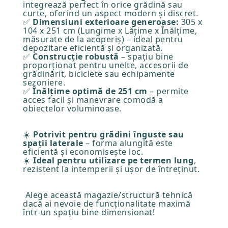
integrează perfect în orice grădină sau
curte, oferind un aspect modern și discret.
✅
Dimensiuni exterioare generoase:
305 x
104 x 251 cm (Lungime x Lățime x Înălțime,
măsurate de la acoperiș) – ideal pentru
depozitare eficientă și organizată.
✅
Construcție robustă
– spațiu bine
proporționat pentru unelte, accesorii de
grădinărit, biciclete sau echipamente
sezoniere.
✅
Înălțime optimă de 251 cm
– permite
acces facil și manevrare comodă a
obiectelor voluminoase.
☀️
Potrivit pentru grădini înguste sau
spații laterale
– forma alungită este
eficientă și economisește loc.
☀️
Ideal pentru utilizare pe termen lung
,
rezistent la intemperii și ușor de întreținut.
Alege această magazie/structură tehnică
dacă ai nevoie de funcționalitate maximă
într-un spațiu bine dimensionat!