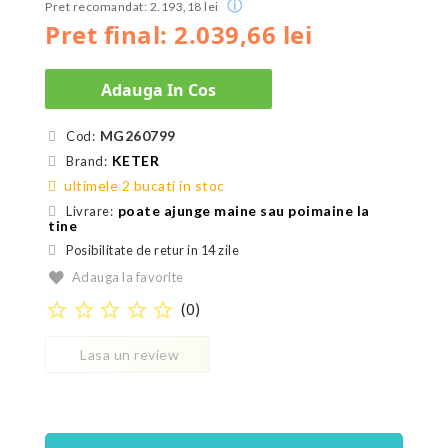
ⓘ
Pret recomandat: 2.193,18 lei
Pret final: 2.039,66 lei
Adauga In Cos
MG260799
Cod:
KETER
Brand:
ultimele 2 bucati in stoc
poate ajunge maine sau poimaine la
Livrare:
tine
Posibilitate de retur in 14 zile
Adauga la favorite
star_border
star_border
star_border
star_border
star_border
(
0
)
Lasa un review