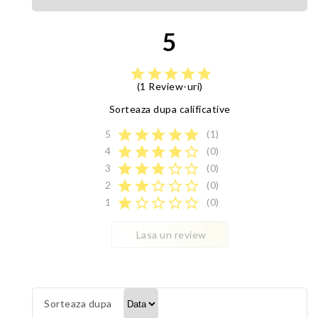
5
star
star
star
star
star
(1 Review-uri)
Sorteaza dupa calificative
star
star
star
star
star
5
(1)
star
star
star
star
star_border
4
(0)
star
star
star
star_border
star_border
3
(0)
star
star
star_border
star_border
star_border
2
(0)
star
star_border
star_border
star_border
star_border
1
(0)
Lasa un review
Sorteaza dupa