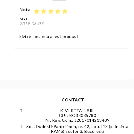
Nota
star
star
star
star
star
kivi
2019-06-07
kivi recomanda acest produs!
CONTACT
KIVI RETAIL SRL
CUI: RO38085780
Nr. Reg. Com.: J2017014213409
Sos. Dudesti-Pantelimon, nr. 42, Lotul 18 (in incinta
RAMS) sector 3, Bucuresti