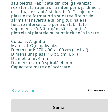
sau pietriș. Fabricată din oțel galvanizat
rezistent la rugină și la intemperii, jardiniera
este foarte stabilă și durabilă. Grilajul de
plasă este format prin sudarea firelor de
sârmă transversale și longitudinale la
fiecare intersectare pentru stabilitate
suplimentară. Vă rugăm să rețineți că
pietrele și plantele nu sunt incluse în livrare.
Culoare: Argintiu
Material: Oțel galvanizat
Dimensiuni: 270 x 90 x 100 cm (L x l x î)
Dimensiuni plasă: 10 x 5 cm (L x l)
Diametru fir: 4 mm
Diametru sârmă spirală: 4 mm
Capacitate mare de încărcare
Review-uri
All reviews
Sumar