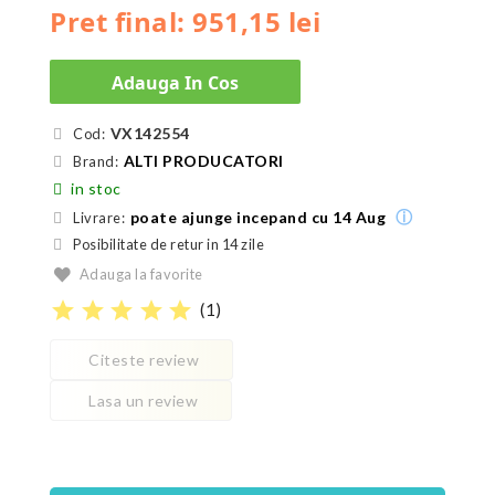
Pret final: 951,15 lei
Adauga In Cos
VX142554
Cod:
ALTI PRODUCATORI
Brand:
in stoc
ⓘ
poate ajunge incepand cu 14 Aug
Livrare:
Posibilitate de retur in 14 zile
Adauga la favorite
star
star
star
star
star
(
1
)
Citeste review
Lasa un review