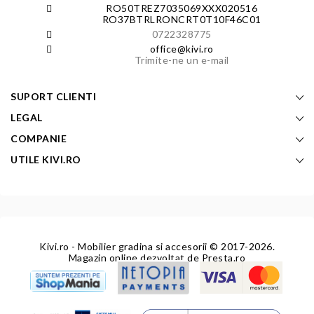
RO50TREZ7035069XXX020516
RO37BTRLRONCRT0T10F46C01
0722328775
office@kivi.ro
Trimite-ne un e-mail
SUPORT CLIENTI
LEGAL
COMPANIE
UTILE KIVI.RO
Kivi.ro - Mobilier gradina si accesorii
© 2017-2026.
Magazin online dezvoltat de
Presta.ro