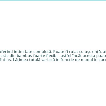
rind intimitate completă. Poate fi rulat cu ușurință, at
ste din bambus foarte flexibil, astfel încât acesta poate
 întins. Lățimea totală variază în funcție de modul în car