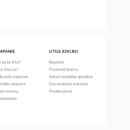
MPANIE
UTILE KIVI.RO
 este Kivi?
Noutati
e Kivi.ro?
Promotii kivi.ro
dusele noastre
Seturi mobilier gradina
iciile noastre
Decoratiuni exterior
gul nostru
Producatori
teneriate