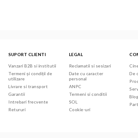
SUPORT CLIENTI
LEGAL
CO
Vanzari B2B si institutii
Reclamatii si sesizari
Cine
Termeni și condiții de
Date cu caracter
De c
utilizare
personal
Pro
Livrare si transport
ANPC
Serv
Garantii
Termeni si conditii
Blo
Intrebari frecvente
SOL
Par
Retururi
Cookie-uri