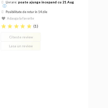
poate ajunge incepand cu 21 Aug
Livrare:
ⓘ
Posibilitate de retur in 14 zile
Adauga la favorite
star
star
star
star
star
(
1
)
Citeste review
Lasa un review