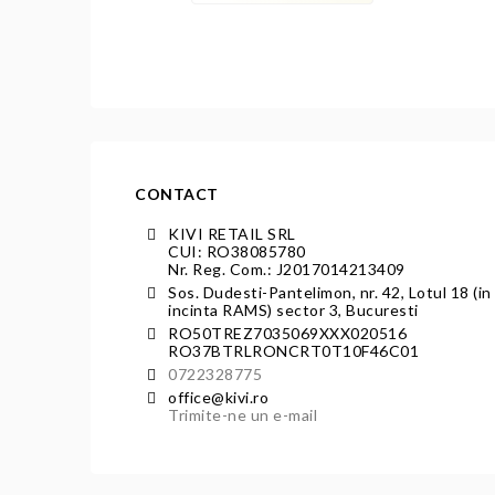
CONTACT
KIVI RETAIL SRL
CUI: RO38085780
Nr. Reg. Com.: J2017014213409
Sos. Dudesti-Pantelimon, nr. 42, Lotul 18 (in
incinta RAMS) sector 3, Bucuresti
RO50TREZ7035069XXX020516
RO37BTRLRONCRT0T10F46C01
0722328775
office@kivi.ro
Trimite-ne un e-mail