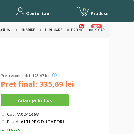
0
Contul tau
Produse
%
NEW
ATIUNI
UMBRIRE
ILUMINARE
PROMO
SICAP
ⓘ
Pret recomandat: 493,67 lei
Pret final: 335,69 lei
Adauga In Cos
VX241668
Cod:
ALTI PRODUCATORI
Brand:
in stoc