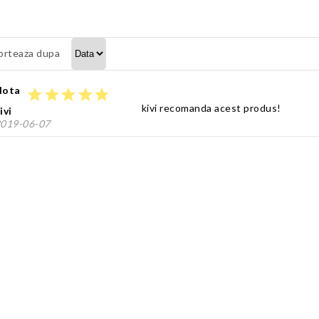
orteaza dupa
Nota
star
star
star
star
star
kivi recomanda acest produs!
ivi
019-06-07