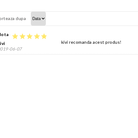
orteaza dupa
Nota
star
star
star
star
star
kivi recomanda acest produs!
ivi
019-06-07