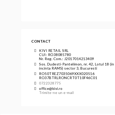
CONTACT
KIVI RETAIL SRL
CUI: RO38085780
Nr. Reg. Com.: J2017014213409
Sos. Dudesti-Pantelimon, nr. 42, Lotul 18 (in
incinta RAMS) sector 3, Bucuresti
RO50TREZ7035069XXX020516
RO37BTRLRONCRT0T10F46C01
0722328775
office@kivi.ro
Trimite-ne un e-mail