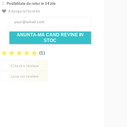
Posibilitate de retur in 14 zile
Adauga la favorite
ANUNTA-MA CAND REVINE IN
STOC
star
star
star
star
star
(
1
)
Citeste review
Lasa un review