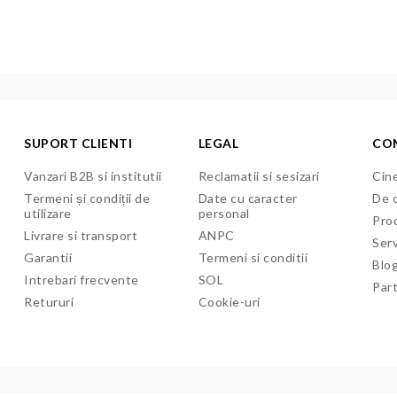
SUPORT CLIENTI
LEGAL
CO
Vanzari B2B si institutii
Reclamatii si sesizari
Cine
Termeni și condiții de
Date cu caracter
De c
utilizare
personal
Pro
Livrare si transport
ANPC
Serv
Garantii
Termeni si conditii
Blo
Intrebari frecvente
SOL
Par
Retururi
Cookie-uri