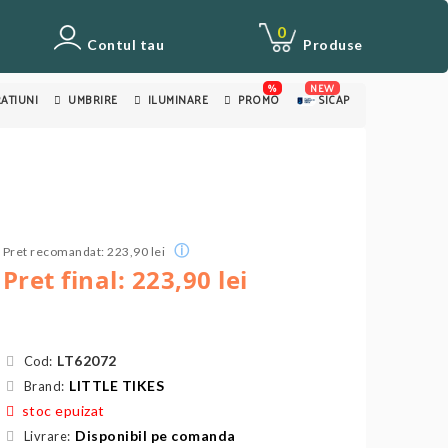
0
Contul tau
Produse
%
NEW
ATIUNI
UMBRIRE
ILUMINARE
PROMO
SICAP
ⓘ
Pret recomandat: 223,90 lei
Pret final: 223,90 lei
LT62072
Cod:
LITTLE TIKES
Brand:
stoc epuizat
Disponibil pe comanda
Livrare: