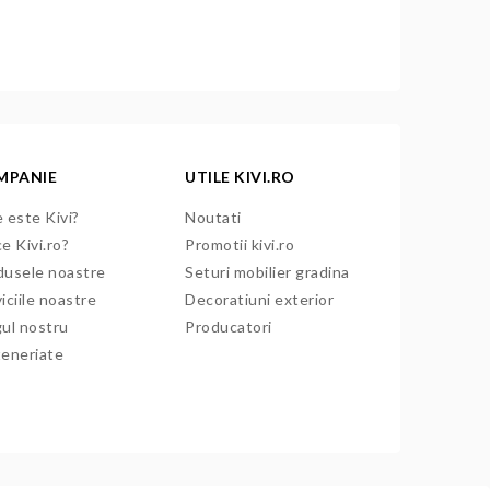
MPANIE
UTILE KIVI.RO
 este Kivi?
Noutati
e Kivi.ro?
Promotii kivi.ro
dusele noastre
Seturi mobilier gradina
iciile noastre
Decoratiuni exterior
gul nostru
Producatori
teneriate