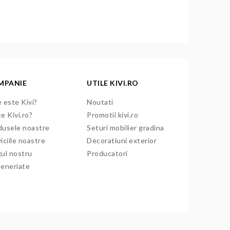
MPANIE
UTILE KIVI.RO
 este Kivi?
Noutati
e Kivi.ro?
Promotii kivi.ro
dusele noastre
Seturi mobilier gradina
iciile noastre
Decoratiuni exterior
gul nostru
Producatori
teneriate