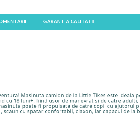
OMENTARII
GARANTIA CALITATII
ventura! Masinuta camion de la Little Tikes este ideala p
d cu 18 luni+, fiind usor de manevrat si de catre adulti,
masinuta poate fi propulsata de catre copil cu ajutorul p
a, scaun cu spatar confortabil, claxon, iar capacul de la 