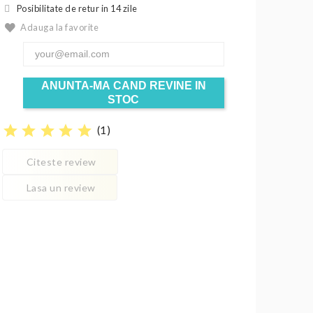
Posibilitate de retur in 14 zile
Adauga la favorite
ANUNTA-MA CAND REVINE IN
STOC
star
star
star
star
star
(
1
)
Citeste review
Lasa un review