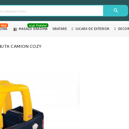
Hot!
+240 Modele!
DINA
MAGAZII GRADINA
GRATARE
JUCARII DE EXTERIOR
DECOR
NUTA CAMION COZY