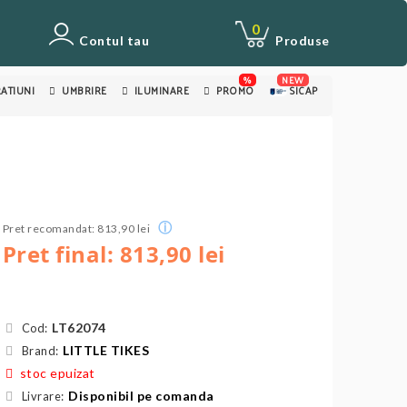
0
Contul tau
Produse
%
NEW
ATIUNI
UMBRIRE
ILUMINARE
PROMO
SICAP
ⓘ
Pret recomandat: 813,90 lei
Pret final: 813,90 lei
LT62074
Cod:
LITTLE TIKES
Brand:
stoc epuizat
Disponibil pe comanda
Livrare: