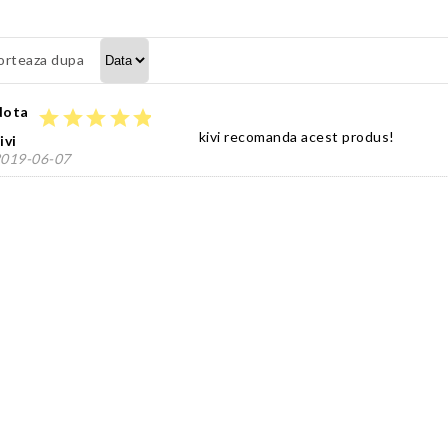
orteaza dupa
Nota
star
star
star
star
star
kivi recomanda acest produs!
ivi
019-06-07