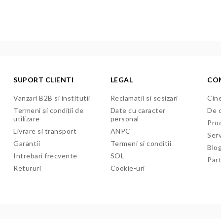
SUPORT CLIENTI
LEGAL
CO
Vanzari B2B si institutii
Reclamatii si sesizari
Cine
Termeni și condiții de
Date cu caracter
De c
utilizare
personal
Pro
Livrare si transport
ANPC
Serv
Garantii
Termeni si conditii
Blo
Intrebari frecvente
SOL
Par
Retururi
Cookie-uri