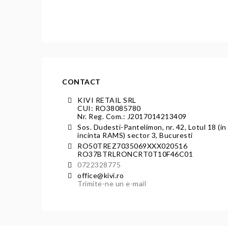
CONTACT
KIVI RETAIL SRL
CUI: RO38085780
Nr. Reg. Com.: J2017014213409
Sos. Dudesti-Pantelimon, nr. 42, Lotul 18 (in
incinta RAMS) sector 3, Bucuresti
RO50TREZ7035069XXX020516
RO37BTRLRONCRT0T10F46C01
0722328775
office@kivi.ro
Trimite-ne un e-mail