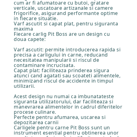
cum ar fi afumatoare cu butoi, gratare
verticale, uscatoare artizanale si camere
frigorifice, asigurand performante optime
in fiecare situatie.
Varf ascutit si capat plat, pentru siguranta
maxima
Fiecare carlig Pit Boss are un design cu
doua capete:
Varf ascutit: permite introducerea rapida si
precisa a carligului in carne, reducand
necesitatea manipularii si riscul de
contaminare incrucisata.
Capat plat: faciliteaza prinderea sigura
atunci cand agatati sau scoateti alimentele,
minimizand riscul de accidente in timpul
utilizarii.
Acest design nu numai ca imbunatateste
siguranta utilizatorului, dar faciliteaza si
manevrarea alimentelor in cadrul diferitelor
procese culinare.
Perfecte pentru afumarea, uscarea si
depozitarea carnii
Carligele pentru carne Pit Boss sunt un
instrument esential pentru obtinerea unor