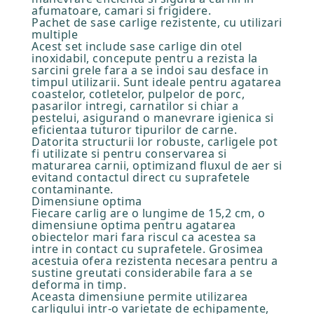
afumatoare, camari si frigidere.
Pachet de sase carlige rezistente, cu utilizari
multiple
Acest set include sase carlige din otel
inoxidabil, concepute pentru a rezista la
sarcini grele fara a se indoi sau desface in
timpul utilizarii. Sunt ideale pentru agatarea
coastelor, cotletelor, pulpelor de porc,
pasarilor intregi, carnatilor si chiar a
pestelui, asigurand o manevrare igienica si
eficientaa tuturor tipurilor de carne.
Datorita structurii lor robuste, carligele pot
fi utilizate si pentru conservarea si
maturarea carnii, optimizand fluxul de aer si
evitand contactul direct cu suprafetele
contaminante.
Dimensiune optima
Fiecare carlig are o lungime de 15,2 cm, o
dimensiune optima pentru agatarea
obiectelor mari fara riscul ca acestea sa
intre in contact cu suprafetele. Grosimea
acestuia ofera rezistenta necesara pentru a
sustine greutati considerabile fara a se
deforma in timp.
Aceasta dimensiune permite utilizarea
carligului intr-o varietate de echipamente,