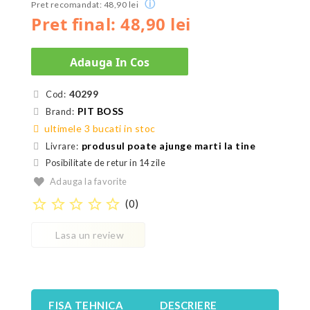
ⓘ
Pret recomandat: 48,90 lei
Pret final: 48,90 lei
Adauga In Cos
40299
Cod:
PIT BOSS
Brand:
ultimele 3 bucati in stoc
produsul poate ajunge marti la tine
Livrare:
Posibilitate de retur in 14 zile
Adauga la favorite
star_border
star_border
star_border
star_border
star_border
(
0
)
Lasa un review
FISA TEHNICA
DESCRIERE