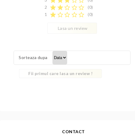
star
star
star
star_border
star_border
star
star
star_border
star_border
star_border
2
(0)
star
star_border
star_border
star_border
star_border
1
(0)
Lasa un review
Sorteaza dupa
Fii primul care lasa un review !
CONTACT