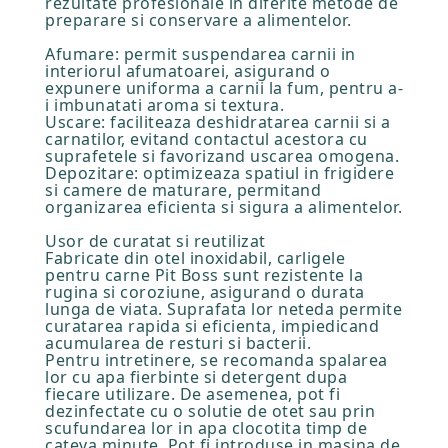
rezultate profesionale in diferite metode de
preparare si conservare a alimentelor.
Afumare: permit suspendarea carnii in
interiorul afumatoarei, asigurand o
expunere uniforma a carnii la fum, pentru a-
i imbunatati aroma si textura.
Uscare: faciliteaza deshidratarea carnii si a
carnatilor, evitand contactul acestora cu
suprafetele si favorizand uscarea omogena.
Depozitare: optimizeaza spatiul in frigidere
si camere de maturare, permitand
organizarea eficienta si sigura a alimentelor.
Usor de curatat si reutilizat
Fabricate din otel inoxidabil, carligele
pentru carne Pit Boss sunt rezistente la
rugina si coroziune, asigurand o durata
lunga de viata. Suprafata lor neteda permite
curatarea rapida si eficienta, impiedicand
acumularea de resturi si bacterii.
Pentru intretinere, se recomanda spalarea
lor cu apa fierbinte si detergent dupa
fiecare utilizare. De asemenea, pot fi
dezinfectate cu o solutie de otet sau prin
scufundarea lor in apa clocotita timp de
cateva minute. Pot fi introduse in masina de