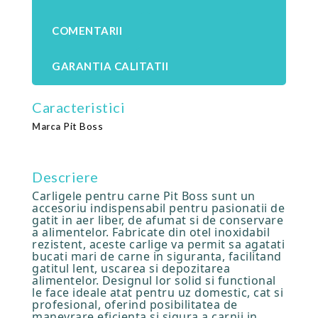
COMENTARII
GARANTIA CALITATII
Caracteristici
Pit Boss
Marca
Descriere
Carligele pentru carne Pit Boss sunt un
accesoriu indispensabil pentru pasionatii de
gatit in aer liber, de afumat si de conservare
a alimentelor. Fabricate din otel inoxidabil
rezistent, aceste carlige va permit sa agatati
bucati mari de carne in siguranta, facilitand
gatitul lent, uscarea si depozitarea
alimentelor. Designul lor solid si functional
le face ideale atat pentru uz domestic, cat si
profesional, oferind posibilitatea de
manevrare eficienta si sigura a carnii in