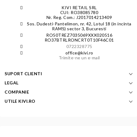
KIVI RETAIL SRL
CUI: RO38085780
Nr. Reg. Com.: J2017014213409
Sos. Dudesti-Pantelimon, nr. 42, Lotul 18 (in incinta
RAMS) sector 3, Bucuresti
RO50TREZ7035069XXX020516
RO37BTRLRONCRT0T10F46C01
0722328775
office@kivi.ro
Trimite-ne un e-mail
SUPORT CLIENTI
LEGAL
COMPANIE
UTILE KIVI.RO