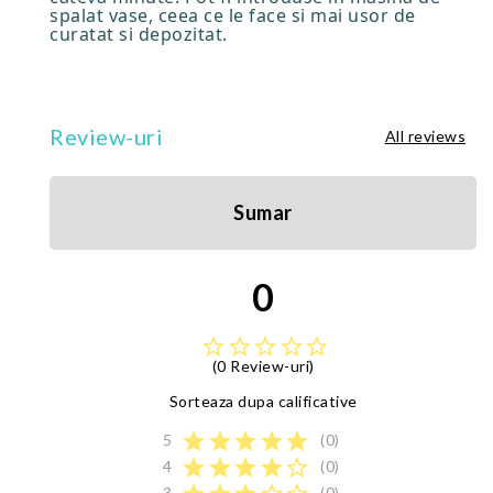
spalat vase, ceea ce le face si mai usor de
curatat si depozitat.
Review-uri
All reviews
Sumar
0
star_border
star_border
star_border
star_border
star_border
(0 Review-uri)
Sorteaza dupa calificative
star
star
star
star
star
5
(0)
star
star
star
star
star_border
4
(0)
3
(0)