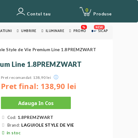
0
Contul tau
Produse
%
NEW
ATIUNI
UMBRIRE
ILUMINARE
PROMO
SICAP
uiole Style de Vie Premium Line 1.8PREMZWART
remium Line 1.8PREMZWART
ⓘ
Pret recomandat: 138,90 lei
Pret final: 138,90 lei
Adauga In Cos
1.8PREMZWART
Cod:
LAGUIOLE STYLE DE VIE
Brand:
in stoc