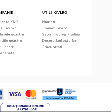
MPANIE
UTILE KIVI.RO
 este Kivi?
Noutati
e Kivi.ro?
Promotii kivi.ro
dusele noastre
Seturi mobilier gradina
iciile noastre
Decoratiuni exterior
gul nostru
Producatori
teneriate