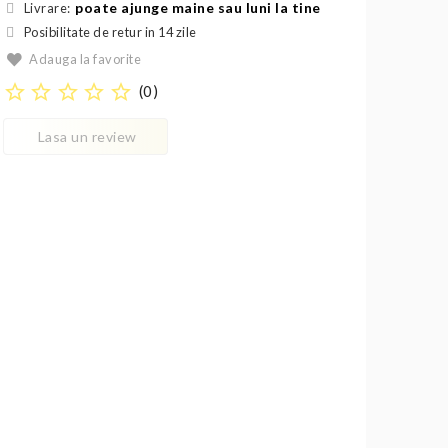
poate ajunge maine sau luni la tine
Livrare:
Posibilitate de retur in 14 zile
Adauga la favorite
star_border
star_border
star_border
star_border
star_border
(
0
)
Lasa un review