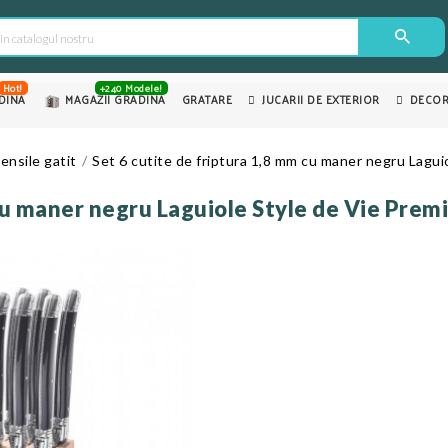
Hot!
+240 Modele!
DINA
MAGAZII GRADINA
GRATARE
JUCARII DE EXTERIOR
DECOR
ensile gatit
Set 6 cutite de friptura 1,8 mm cu maner negru Lag
m cu maner negru Laguiole Style de Vie P