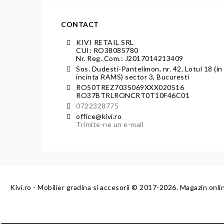
CONTACT
KIVI RETAIL SRL
CUI: RO38085780
Nr. Reg. Com.: J2017014213409
Sos. Dudesti-Pantelimon, nr. 42, Lotul 18 (in
incinta RAMS) sector 3, Bucuresti
RO50TREZ7035069XXX020516
RO37BTRLRONCRT0T10F46C01
0722328775
office@kivi.ro
Trimite-ne un e-mail
Kivi.ro - Mobilier gradina si accesorii
© 2017-2026. Magazin onli