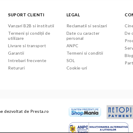
SUPORT CLIENTI
LEGAL
CO
Vanzari B2B si institutii
Reclamatii si sesizari
Cine
Termeni și condiții de
Date cu caracter
De c
utilizare
personal
Pro
Livrare si transport
ANPC
Serv
Garantii
Termeni si conditii
Blo
Intrebari frecvente
SOL
Par
Retururi
Cookie-uri
ne dezvoltat de
Presta.ro