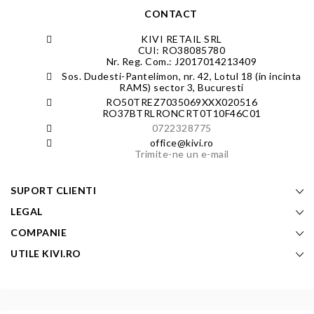
CONTACT
KIVI RETAIL SRL
CUI: RO38085780
Nr. Reg. Com.: J2017014213409
Sos. Dudesti-Pantelimon, nr. 42, Lotul 18 (in incinta
RAMS) sector 3, Bucuresti
RO50TREZ7035069XXX020516
RO37BTRLRONCRT0T10F46C01
0722328775
office@kivi.ro
Trimite-ne un e-mail
SUPORT CLIENTI
LEGAL
COMPANIE
UTILE KIVI.RO