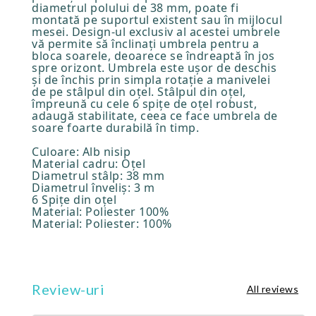
diametrul polului de 38 mm, poate fi
montată pe suportul existent sau în mijlocul
mesei. Design-ul exclusiv al acestei umbrele
vă permite să înclinați umbrela pentru a
bloca soarele, deoarece se îndreaptă în jos
spre orizont. Umbrela este ușor de deschis
și de închis prin simpla rotație a manivelei
de pe stâlpul din oțel. Stâlpul din oțel,
împreună cu cele 6 spițe de oțel robust,
adaugă stabilitate, ceea ce face umbrela de
soare foarte durabilă în timp.
Culoare: Alb nisip
Material cadru: Oțel
Diametrul stâlp: 38 mm
Diametrul înveliş: 3 m
6 Spițe din oțel
Material: Poliester 100%
Material: Poliester: 100%
Review-uri
All reviews