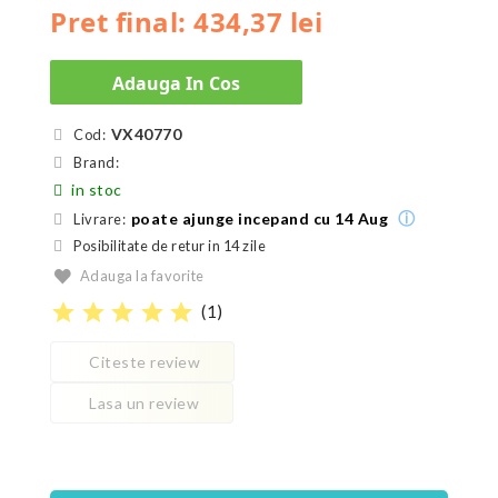
Pret final: 434,37 lei
Adauga In Cos
VX40770
Cod:
Brand:
in stoc
ⓘ
poate ajunge incepand cu 14 Aug
Livrare:
Posibilitate de retur in 14 zile
Adauga la favorite
star
star
star
star
star
(
1
)
Citeste review
Lasa un review