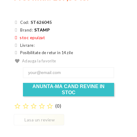
ST626045
Cod:
STAMP
Brand:
stoc epuizat
Livrare:
Posibilitate de retur in 14 zile
Adauga la favorite
ANUNTA-MA CAND REVINE IN
STOC
star_border
star_border
star_border
star_border
star_border
(
0
)
Lasa un review