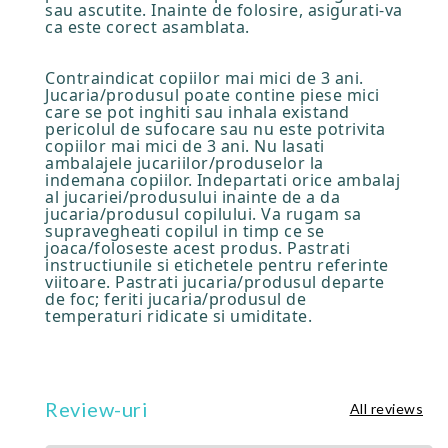
sau ascutite. Inainte de folosire, asigurati-va
ca este corect asamblata.
Contraindicat copiilor mai mici de 3 ani.
Jucaria/produsul poate contine piese mici
care se pot inghiti sau inhala existand
pericolul de sufocare sau nu este potrivita
copiilor mai mici de 3 ani. Nu lasati
ambalajele jucariilor/produselor la
indemana copiilor. Indepartati orice ambalaj
al jucariei/produsului inainte de a da
jucaria/produsul copilului. Va rugam sa
supravegheati copilul in timp ce se
joaca/foloseste acest produs. Pastrati
instructiunile si etichetele pentru referinte
viitoare. Pastrati jucaria/produsul departe
de foc; feriti jucaria/produsul de
temperaturi ridicate si umiditate.
Review-uri
All reviews