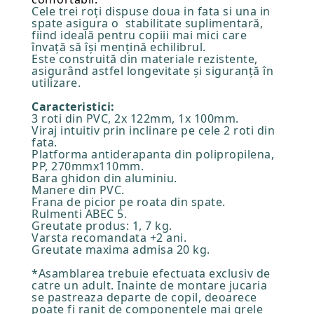
Cele trei roți dispuse doua in fata si una in
spate asigura o stabilitate suplimentară,
fiind ideală pentru copiii mai mici care
învață să își mențină echilibrul.
Este construită din materiale rezistente,
asigurând astfel longevitate și siguranță în
utilizare.
Caracteristici:
3 roti din PVC, 2x 122mm, 1x 100mm.
Viraj intuitiv prin inclinare pe cele 2 roti din
fata.
Platforma antiderapanta din polipropilena,
PP, 270mmx110mm.
Bara ghidon din aluminiu.
Manere din PVC.
Frana de picior pe roata din spate.
Rulmenti ABEC 5.
Greutate produs: 1, 7 kg.
Varsta recomandata +2 ani.
Greutate maxima admisa 20 kg.
*Asamblarea trebuie efectuata exclusiv de
catre un adult. Inainte de montare jucaria
se pastreaza departe de copil, deoarece
poate fi ranit de componentele mai grele