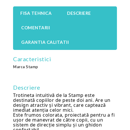
FISA TEHNICA
DESCRIERE
COMENTARII
GARANTIA CALITATII
Caracteristici
Stamp
Marca
Descriere
Trotineta intuitivă de la Stamp este
destinată copiilor de peste doi ani. Are un
design atractiv și vibrant, care captează
imediat atenția celor mici.
Este frumos colorata, proiectată pentru a fi
ușor de manevrat de către copii, cu un
sistem de direcție simplu și un ghidon
confortabil.