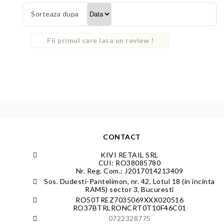
Sorteaza dupa
Fii primul care lasa un review !
CONTACT
KIVI RETAIL SRL
CUI: RO38085780
Nr. Reg. Com.: J2017014213409
Sos. Dudesti-Pantelimon, nr. 42, Lotul 18 (in incinta
RAMS) sector 3, Bucuresti
RO50TREZ7035069XXX020516
RO37BTRLRONCRT0T10F46C01
0722328775