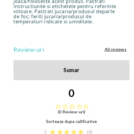
joaca/foloseste acest produs. Pastrati
instructiunile si etichetele pentru referinte
viitoare. Pastrati jucaria/produsul departe
de foc; feriti jucaria/produsul de
temperaturi ridicate si umiditate.
Review-uri
All reviews
Sumar
0
star_border
star_border
star_border
star_border
star_border
(0 Review-uri)
Sorteaza dupa calificative
star
star
star
star
star
5
(0)