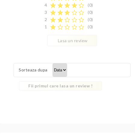
star
star
star
star
star_border
4
(0)
star
star
star
star_border
star_border
3
(0)
star
star
star_border
star_border
star_border
2
(0)
star
star_border
star_border
star_border
star_border
1
(0)
Lasa un review
Sorteaza dupa
Fii primul care lasa un review !