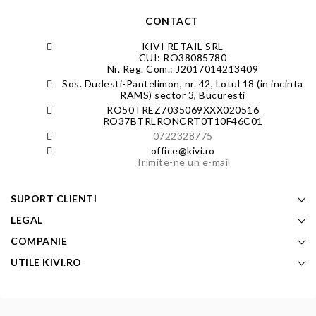
CONTACT
KIVI RETAIL SRL
CUI: RO38085780
Nr. Reg. Com.: J2017014213409
Sos. Dudesti-Pantelimon, nr. 42, Lotul 18 (in incinta
RAMS) sector 3, Bucuresti
RO50TREZ7035069XXX020516
RO37BTRLRONCRT0T10F46C01
0722328775
office@kivi.ro
Trimite-ne un e-mail
SUPORT CLIENTI
LEGAL
COMPANIE
UTILE KIVI.RO