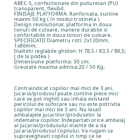
ABEC-5, confectionate din poliuretan (PU)
transparent, flexibil.
FINISAJE PLATFORMA: Ranforsata, sustine
maxim 50 kg ( in modul trotineta ).
Design revolutionar, platforma in doua
tonuri de culoare, manere durabile si
confortabile in doua tonuri de culoare.
SPECIFICATII Diametru roti: 2x120mm,
1x80mm;
Inaltimi reglabile ghidon: H 78,5 / 83,5 / 88,5;
( de la podea )
Dimensiune platforma: 30 cm;
Greutate maxima admisa:20 / 50 Kg;
Contraindicat copiilor mai mici de 3 ani.
Jucaria/produsul poate contine piese mici
care se pot inghiti sau inhala existand
pericolul de sufocare sau nu este potrivita
copiilor mai mici de 3 ani. Nu lasati
ambalajele jucariilor/produselor la
indemana copiilor. Indepartati orice ambalaj
al jucariei/produsului inainte de a da
jucaria/produsul copilului. Va rugam sa
supravegheati copilul in timp ce se