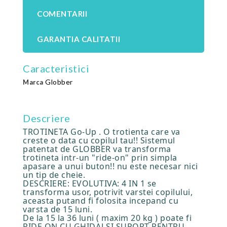
COMENTARII
GARANTIA CALITATII
Caracteristici
Globber
Marca
Descriere
TROTINETA Go-Up . O trotienta care va
creste o data cu copilul tau!! Sistemul
patentat de GLOBBER va transforma
trotineta intr-un "ride-on" prin simpla
apasare a unui buton!! nu este necesar nici
un tip de cheie.
DESCRIERE: EVOLUTIVA: 4 IN 1 se
transforma usor, potrivit varstei copilului,
aceasta putand fi folosita incepand cu
varsta de 15 luni.
De la 15 la 36 luni ( maxim 20 kg ) poate fi
RIDE ON CU GHIDAJ SI SUPORT PENTRU