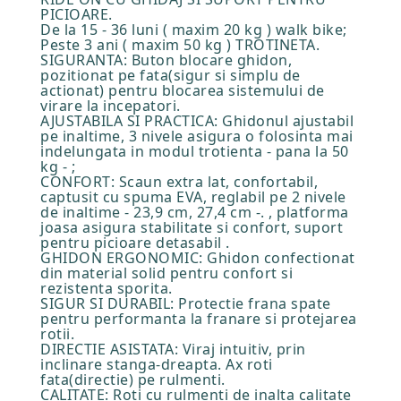
PICIOARE.
De la 15 - 36 luni ( maxim 20 kg ) walk bike;
Peste 3 ani ( maxim 50 kg ) TROTINETA.
SIGURANTA: Buton blocare ghidon,
pozitionat pe fata(sigur si simplu de
actionat) pentru blocarea sistemului de
virare la incepatori.
AJUSTABILA SI PRACTICA: Ghidonul ajustabil
pe inaltime, 3 nivele asigura o folosinta mai
indelungata in modul trotienta - pana la 50
kg - ;
CONFORT: Scaun extra lat, confortabil,
captusit cu spuma EVA, reglabil pe 2 nivele
de inaltime - 23,9 cm, 27,4 cm -. , platforma
joasa asigura stabilitate si confort, suport
pentru picioare detasabil .
GHIDON ERGONOMIC: Ghidon confectionat
din material solid pentru confort si
rezistenta sporita.
SIGUR SI DURABIL: Protectie frana spate
pentru performanta la franare si protejarea
rotii.
DIRECTIE ASISTATA: Viraj intuitiv, prin
inclinare stanga-dreapta. Ax roti
fata(directie) pe rulmenti.
CALITATE: Roti cu rulmenti de inalta calitate