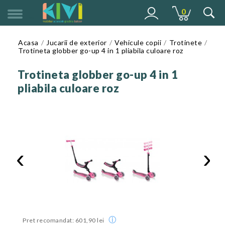
0
MENU
Acasa
Jucarii de exterior
Vehicule copii
Trotinete
Trotineta globber go-up 4 in 1 pliabila culoare roz
Trotineta globber go-up 4 in 1
pliabila culoare roz
‹
›
ⓘ
Pret recomandat: 601,90 lei