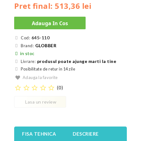
Pret final: 513,36 lei
Adauga In Cos
645-110
Cod:
GLOBBER
Brand:
in stoc
produsul poate ajunge marti la tine
Livrare:
Posibilitate de retur in 14 zile
Adauga la favorite
star_border
star_border
star_border
star_border
star_border
(
0
)
Lasa un review
FISA TEHNICA
DESCRIERE