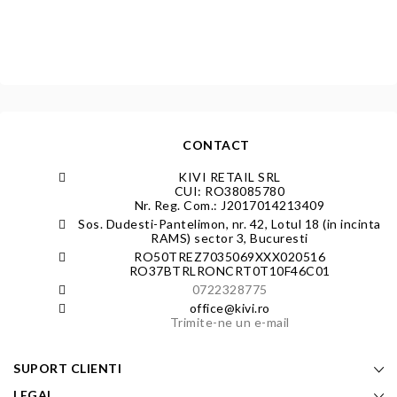
CONTACT
KIVI RETAIL SRL
CUI: RO38085780
Nr. Reg. Com.: J2017014213409
Sos. Dudesti-Pantelimon, nr. 42, Lotul 18 (in incinta
RAMS) sector 3, Bucuresti
RO50TREZ7035069XXX020516
RO37BTRLRONCRT0T10F46C01
0722328775
office@kivi.ro
Trimite-ne un e-mail
SUPORT CLIENTI
LEGAL