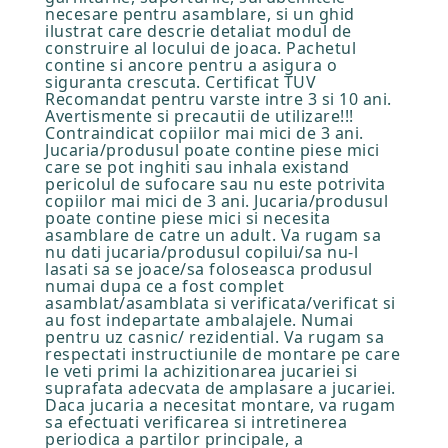
necesare pentru asamblare, si un ghid
ilustrat care descrie detaliat modul de
construire al locului de joaca. Pachetul
contine si ancore pentru a asigura o
siguranta crescuta. Certificat TUV
Recomandat pentru varste intre 3 si 10 ani.
Avertismente si precautii de utilizare!!!
Contraindicat copiilor mai mici de 3 ani.
Jucaria/produsul poate contine piese mici
care se pot inghiti sau inhala existand
pericolul de sufocare sau nu este potrivita
copiilor mai mici de 3 ani. Jucaria/produsul
poate contine piese mici si necesita
asamblare de catre un adult. Va rugam sa
nu dati jucaria/produsul copilui/sa nu-l
lasati sa se joace/sa foloseasca produsul
numai dupa ce a fost complet
asamblat/asamblata si verificata/verificat si
au fost indepartate ambalajele. Numai
pentru uz casnic/ rezidential. Va rugam sa
respectati instructiunile de montare pe care
le veti primi la achizitionarea jucariei si
suprafata adecvata de amplasare a jucariei.
Daca jucaria a necesitat montare, va rugam
sa efectuati verificarea si intretinerea
periodica a partilor principale, a