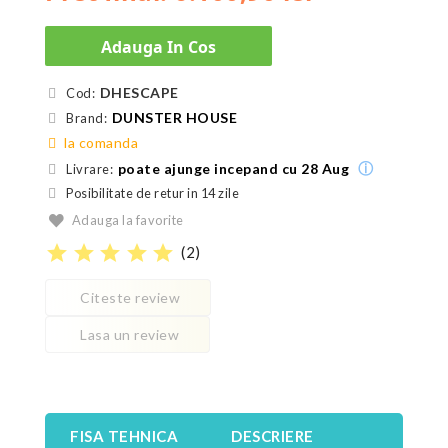
Adauga In Cos
DHESCAPE
Cod:
DUNSTER HOUSE
Brand:
la comanda
ⓘ
poate ajunge incepand cu 28 Aug
Livrare:
Posibilitate de retur in 14 zile
Adauga la favorite
star
star
star
star
star
(
2
)
Citeste review
Lasa un review
FISA TEHNICA
DESCRIERE