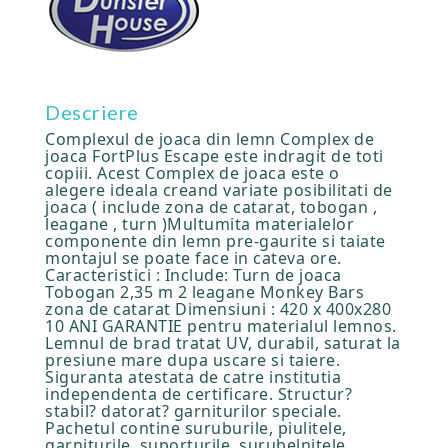
Descriere
Complexul de joaca din lemn Complex de
joaca FortPlus Escape este indragit de toti
copiii. Acest Complex de joaca este o
alegere ideala creand variate posibilitati de
joaca ( include zona de catarat, tobogan ,
leagane , turn )Multumita materialelor
componente din lemn pre-gaurite si taiate
montajul se poate face in cateva ore.
Caracteristici : Include: Turn de joaca
Tobogan 2,35 m 2 leagane Monkey Bars
zona de catarat Dimensiuni : 420 x 400x280
10 ANI GARANTIE pentru materialul lemnos.
Lemnul de brad tratat UV, durabil, saturat la
presiune mare dupa uscare si taiere.
Siguranta atestata de catre institutia
independenta de certificare. Structur?
stabil? datorat? garniturilor speciale.
Pachetul contine suruburile, piulitele,
garniturile, suporturile, surubelnitele