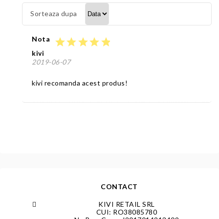
Sorteaza dupa
Nota
star
star
star
star
star
kivi
2019-06-07
kivi recomanda acest produs!
CONTACT
KIVI RETAIL SRL
CUI: RO38085780