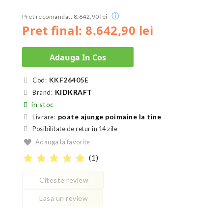
ⓘ
Pret recomandat: 8.642,90 lei
Pret final: 8.642,90 lei
Adauga In Cos
KKF26405E
Cod:
KIDKRAFT
Brand:
in stoc
poate ajunge poimaine la tine
Livrare:
Posibilitate de retur in 14 zile
Adauga la favorite
star
star
star
star
star
(
1
)
Citeste review
Lasa un review