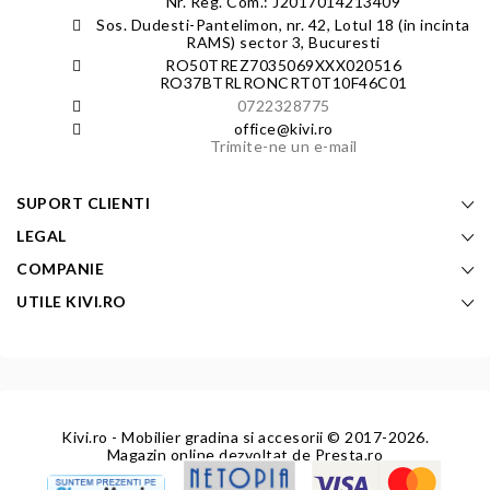
Nr. Reg. Com.: J2017014213409
Sos. Dudesti-Pantelimon, nr. 42, Lotul 18 (in incinta
RAMS) sector 3, Bucuresti
RO50TREZ7035069XXX020516
RO37BTRLRONCRT0T10F46C01
0722328775
office@kivi.ro
Trimite-ne un e-mail
SUPORT CLIENTI
LEGAL
COMPANIE
UTILE KIVI.RO
Kivi.ro - Mobilier gradina si accesorii
© 2017-2026.
Magazin online dezvoltat de
Presta.ro