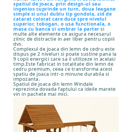
spatiul de joaca, prin design-ul sau
ingenios cuprinde un turn, doua leagane
simple si unul dublu tip gondola, zid de
catarat colorat care duce spre nivelul
superior, tobogan, o usa functionala, o
masa cu banca si umbrar la parter
si
multe alte elemente ce asigura necesarul
zilnic de distractie in aer liber pentru copiii
dvs.
Complexul de joaca din lemn de cedru este
dispus pe 2 niveluri si poate sustine pana la
9 copii energici care sa il utilizeze in acelasi
timp.Este fabricat in totalitate din lemn de
cedru premium, ceea ce transforma acest
spatiu de joaca intr-o minune durabila si
impozanta.
Spatiul de joaca din lemn Windale
reprezinta dovada faptului ca ideile marete
vin in pachete mai mici.