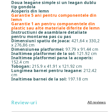
Doua leagane simple si un leagan dublu
tip gondola
Acoperis din lemn
Garantie 5 ani pentru componentele din
lemn
Garantie 1 an pentru componentele din
plastic sau alte materiale diferite de lemn
Instructiuni de asamblare detaliate
pentru montarea pas cu pas
Dimensiuni spatiu de joaca:
421,64 x 330,2
x 276,86 cm
Dimensiunea platformei:
97.79 x 91.44 cm
Inaltimea platformei de la sol:
121.92 cm
Inaltimea platformei pana la acoperis:
152.4 cm
Tobogan:
215.9 x 41.91 x 121.92 cm
Lungimea barnei pentru leagane:
212.42
cm
Inaltimea barnei de la sol:
197.18 cm
Review-uri
All reviews