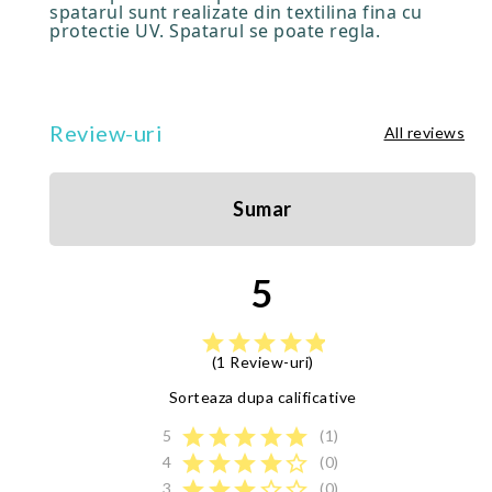
spatarul sunt realizate din textilina fina cu
protectie UV. Spatarul se poate regla.
Review-uri
All reviews
Sumar
5
star
star
star
star
star
(1 Review-uri)
Sorteaza dupa calificative
star
star
star
star
star
5
(1)
star
star
star
star
star_border
4
(0)
star
star
star
star_border
star_border
3
(0)