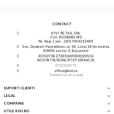
CONTACT
KIVI RETAIL SRL
CUI: RO38085780
Nr. Reg. Com.: J2017014213409
Sos. Dudesti-Pantelimon, nr. 42, Lotul 18 (in incinta
RAMS) sector 3, Bucuresti
RO50TREZ7035069XXX020516
RO37BTRLRONCRT0T10F46C01
0722328775
office@kivi.ro
Trimite-ne un e-mail
SUPORT CLIENTI
LEGAL
COMPANIE
UTILE KIVI.RO