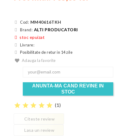
MM40616TKH
Cod:
ALTI PRODUCATORI
Brand:
stoc epuizat
Livrare:
Posibilitate de retur in 14 zile
Adauga la favorite
ANUNTA-MA CAND REVINE IN
STOC
star
star
star
star
star
(
1
)
Citeste review
Lasa un review