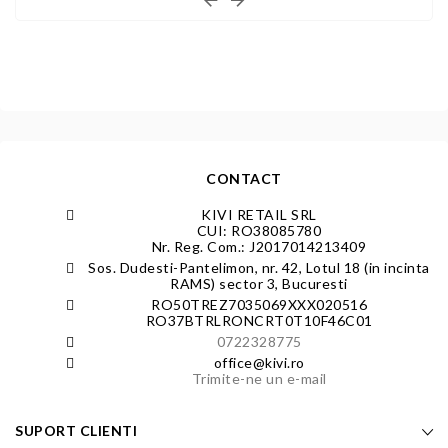
CONTACT
KIVI RETAIL SRL
CUI: RO38085780
Nr. Reg. Com.: J2017014213409
Sos. Dudesti-Pantelimon, nr. 42, Lotul 18 (in incinta
RAMS) sector 3, Bucuresti
RO50TREZ7035069XXX020516
RO37BTRLRONCRT0T10F46C01
0722328775
office@kivi.ro
Trimite-ne un e-mail
SUPORT CLIENTI