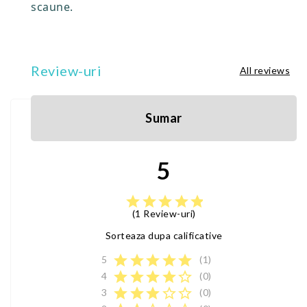
scaune.
Review-uri
All reviews
Sumar
5
star
star
star
star
star
(1 Review-uri)
Sorteaza dupa calificative
star
star
star
star
star
5
(1)
star
star
star
star
star_border
4
(0)
star
star
star
star_border
star_border
3
(0)