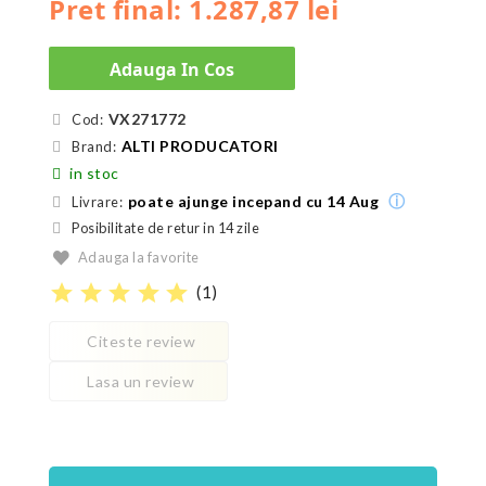
Pret final: 1.287,87 lei
Adauga In Cos
VX271772
Cod:
ALTI PRODUCATORI
Brand:
in stoc
ⓘ
poate ajunge incepand cu 14 Aug
Livrare:
Posibilitate de retur in 14 zile
Adauga la favorite
star
star
star
star
star
(
1
)
Citeste review
Lasa un review