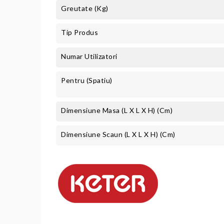
Greutate (kg)
Tip Produs
Numar Utilizatori
Pentru (spatiu)
Dimensiune Masa (L X L X H) (cm)
Dimensiune Scaun (L X L X H) (cm)