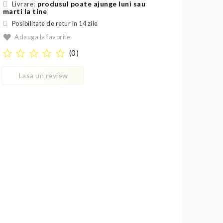
produsul poate ajunge luni sau
Livrare:
marti la tine
Posibilitate de retur in 14 zile
Adauga la favorite
star_border
star_border
star_border
star_border
star_border
(
0
)
Lasa un review