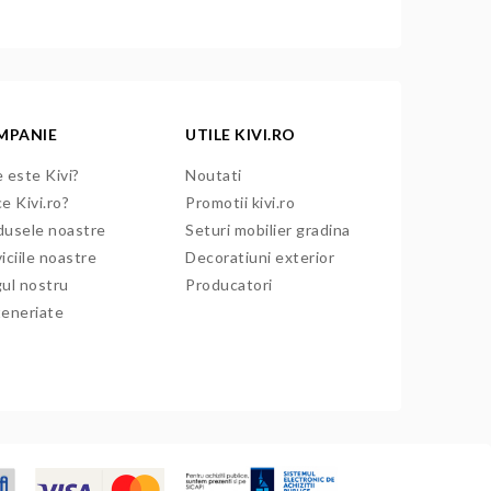
MPANIE
UTILE KIVI.RO
 este Kivi?
Noutati
e Kivi.ro?
Promotii kivi.ro
dusele noastre
Seturi mobilier gradina
iciile noastre
Decoratiuni exterior
gul nostru
Producatori
teneriate