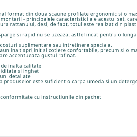
ional format din doua scaune profilate ergonomic si o ma
montarii - principalele caracteristici ale acestui set, care
ura rattanului, desi, de fapt, totul este realizat din plas
parge si rapid nu se uzeaza, astfel incat pentru o lunga
a costuri suplimentare sau intretinere speciala.
aun inalt sprijinit si cotiere confortabile, precum si o 
care accentueaza gustul rafinat.
 de inalta calitate
iditate si inghet
uni detaliate
ata produselor este suficient o carpa umeda si un deterg
 conformitate cu instructiunile din pachet