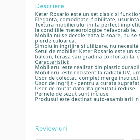
Descriere
Keter Rosario este un set clasic si funct
Eleganta, comoditate, fiabilitate, usurinta 
Textura mobilierului imita perfect impletit
la conditiile meteorologice nefavorabile.
Mobila nu se decolereaza la soare, nu se s
pierde culoarea.
Simplu in ingrijire si utilizare, nu necesit
Setul de mobilier Keter Rosario este un sc
balcon, terasa sau gradina confortabila, 
Caracteristici:
Mobilierul este realizat din plastic durabil
Mobilierul este rezistent la radiatii UV, um
Usor de colectat, complet merge instructi
Usor de ingrijit - pentru a curata supraf
Usor de mutat datorita greutatii reduse
Pernele de sezut sunt incluse
Produsul este destinat auto-asamblarii in
Review-uri