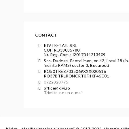
CONTACT
KIVI RETAIL SRL
CUI: RO38085780
Nr. Reg. Com.: J2017014213409
Sos. Dudesti-Pantelimon, nr. 42, Lotul 18 (in
incinta RAMS) sector 3, Bucuresti
RO50TREZ7035069XXX020516
RO37BTRLRONCRT0T10F46C01
0722328775
office@kivi.ro
Trimite-ne un e-mail
Kivi.ro - Mobilier gradina si accesorii
© 2017-2026. Magazin onli