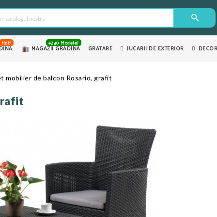
Hot!
+240 Modele!
DINA
MAGAZII GRADINA
GRATARE
JUCARII DE EXTERIOR
DECOR
t mobilier de balcon Rosario, grafit
rafit