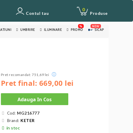
0
Contul tau
Produse
%
NEW
ATIUNI
UMBRIRE
ILUMINARE
PROMO
SICAP
ⓘ
Pret recomandat: 751,69 lei
Pret final: 669,00 lei
Adauga In Cos
MG216777
Cod:
KETER
Brand:
in stoc