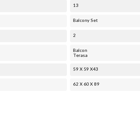
13
Balcony Set
2
Balcon
Terasa
59 X 59 X43
62 X 60 X 89