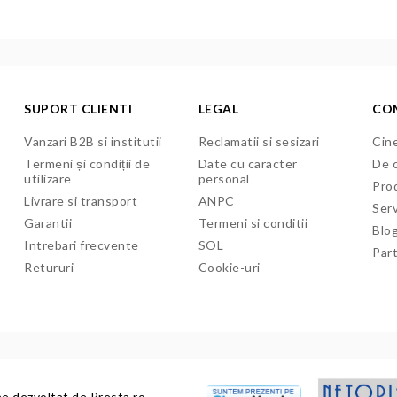
SUPORT CLIENTI
LEGAL
CO
Vanzari B2B si institutii
Reclamatii si sesizari
Cine
Termeni și condiții de
Date cu caracter
De c
utilizare
personal
Pro
Livrare si transport
ANPC
Serv
Garantii
Termeni si conditii
Blo
Intrebari frecvente
SOL
Par
Retururi
Cookie-uri
ne dezvoltat de
Presta.ro