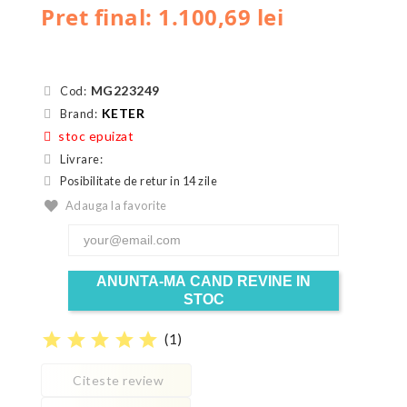
Pret final: 1.100,69 lei
MG223249
Cod:
KETER
Brand:
stoc epuizat
Livrare:
Posibilitate de retur in 14 zile
Adauga la favorite
ANUNTA-MA CAND REVINE IN
STOC
star
star
star
star
star
(
1
)
Citeste review