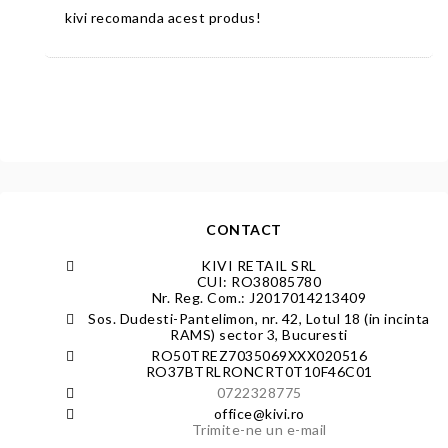
kivi recomanda acest produs!
CONTACT
KIVI RETAIL SRL
CUI: RO38085780
Nr. Reg. Com.: J2017014213409
Sos. Dudesti-Pantelimon, nr. 42, Lotul 18 (in incinta
RAMS) sector 3, Bucuresti
RO50TREZ7035069XXX020516
RO37BTRLRONCRT0T10F46C01
0722328775
office@kivi.ro
Trimite-ne un e-mail