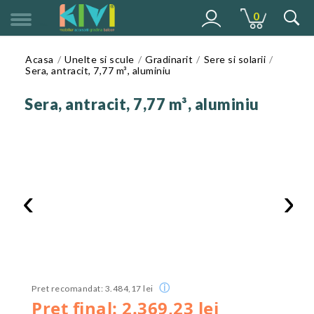
0
MENU
Acasa
Unelte si scule
Gradinarit
Sere si solarii
Sera, antracit, 7,77 m³, aluminiu
Sera, antracit, 7,77 m³, aluminiu
‹
›
ⓘ
Pret recomandat: 3.484,17 lei
Pret final: 2.369,23 lei