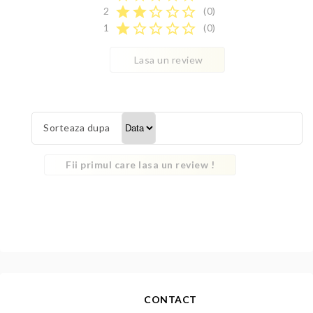
star
star
star_border
star_border
star_border
2
(0)
star
star_border
star_border
star_border
star_border
1
(0)
Lasa un review
Sorteaza dupa
Fii primul care lasa un review !
CONTACT