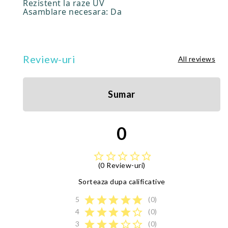
Rezistent la raze UV
Asamblare necesara: Da
Review-uri
All reviews
Sumar
0
star_border
star_border
star_border
star_border
star_border
(0 Review-uri)
Sorteaza dupa calificative
star
star
star
star
star
5
(0)
star
star
star
star
star_border
4
(0)
star
star
star
star_border
star_border
3
(0)