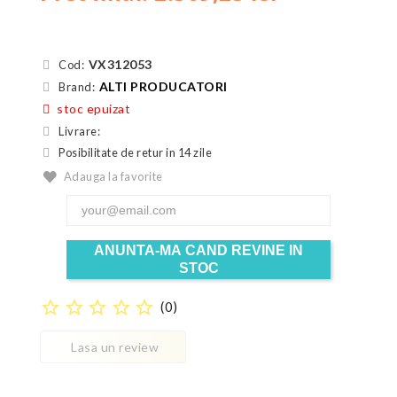
VX312053
Cod:
ALTI PRODUCATORI
Brand:
stoc epuizat
Livrare:
Posibilitate de retur in 14 zile
Adauga la favorite
ANUNTA-MA CAND REVINE IN
STOC
star_border
star_border
star_border
star_border
star_border
(
0
)
Lasa un review