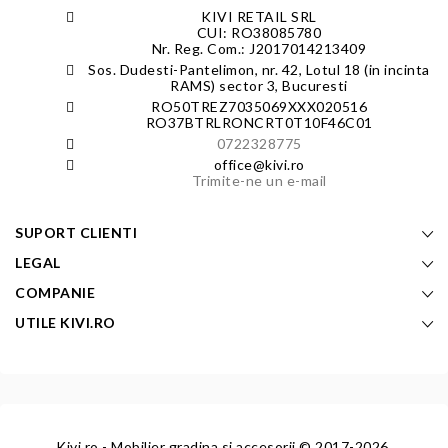
KIVI RETAIL SRL
CUI: RO38085780
Nr. Reg. Com.: J2017014213409
Sos. Dudesti-Pantelimon, nr. 42, Lotul 18 (in incinta
RAMS) sector 3, Bucuresti
RO50TREZ7035069XXX020516
RO37BTRLRONCRT0T10F46C01
0722328775
office@kivi.ro
Trimite-ne un e-mail
SUPORT CLIENTI
LEGAL
COMPANIE
UTILE KIVI.RO
Kivi.ro - Mobilier gradina si accesorii
© 2017-2026.