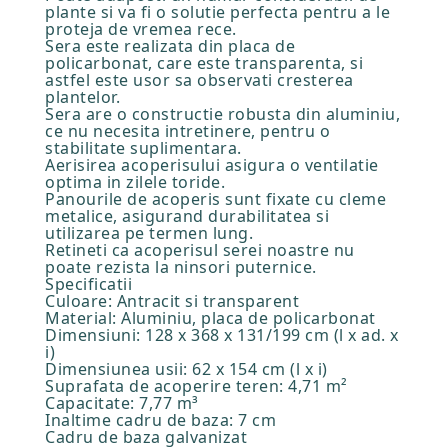
plante si va fi o solutie perfecta pentru a le
proteja de vremea rece.
Sera este realizata din placa de
policarbonat, care este transparenta, si
astfel este usor sa observati cresterea
plantelor.
Sera are o constructie robusta din aluminiu,
ce nu necesita intretinere, pentru o
stabilitate suplimentara.
Aerisirea acoperisului asigura o ventilatie
optima in zilele toride.
Panourile de acoperis sunt fixate cu cleme
metalice, asigurand durabilitatea si
utilizarea pe termen lung.
Retineti ca acoperisul serei noastre nu
poate rezista la ninsori puternice.
Specificatii
Culoare: Antracit si transparent
Material: Aluminiu, placa de policarbonat
Dimensiuni: 128 x 368 x 131/199 cm (l x ad. x
i)
Dimensiunea usii: 62 x 154 cm (l x i)
Suprafata de acoperire teren: 4,71 m²
Capacitate: 7,77 m³
Inaltime cadru de baza: 7 cm
Cadru de baza galvanizat