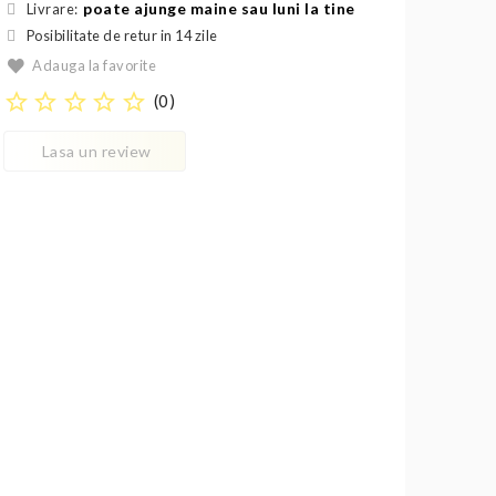
poate ajunge maine sau luni la tine
Livrare:
Posibilitate de retur in 14 zile
Adauga la favorite
star_border
star_border
star_border
star_border
star_border
(
0
)
Lasa un review