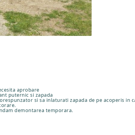
ecesita aprobare
vant puternic si zapada
orespunzator si sa inlaturati zapada de pe acoperis in c
ncorare.
omandam demontarea temporara.