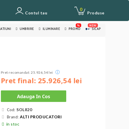
0
Contul tau
Produse
%
NEW
ATIUNI
UMBRIRE
ILUMINARE
PROMO
SICAP
ⓘ
Pret recomandat: 25.926,54 lei
Pret final: 25.926,54 lei
Adauga In Cos
SOL820
Cod:
ALTI PRODUCATORI
Brand:
in stoc