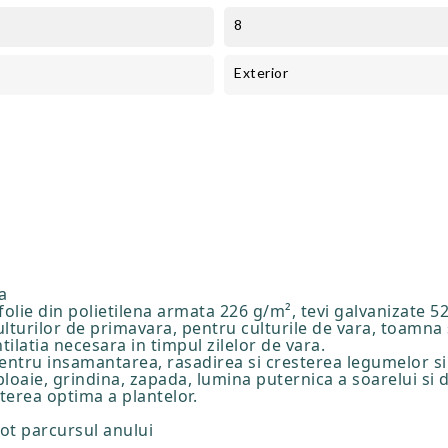
8
Exterior
a
folie din polietilena armata 226 g/m², tevi galvanizate 5
ulturilor de primavara, pentru culturile de vara, toamna 
ntilatia necesara in timpul zilelor de vara.
entru insamantarea, rasadirea si cresterea legumelor si 
 ploaie, grindina, zapada, lumina puternica a soarelui si
sterea optima a plantelor.
ot parcursul anului