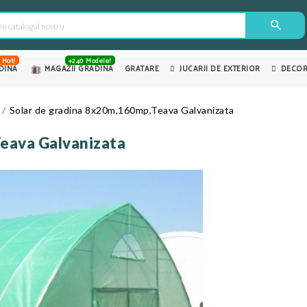
Hot!
+240 Modele!
DINA
MAGAZII GRADINA
GRATARE
JUCARII DE EXTERIOR
DECOR
Solar de gradina 8x20m,160mp,Teava Galvanizata
eava Galvanizata