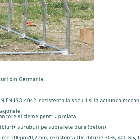
turi din Germania:
N EN ISO 4042- rezistenta la socuri si la actiunea mecan
iagonale
 ancore si cleme pentru prelata
dibluri+ suruburi pe suprafete dure (beton)
sime 200µm/0,2mm, rezistenta UV, difuzie 30%, 400 Kly, 