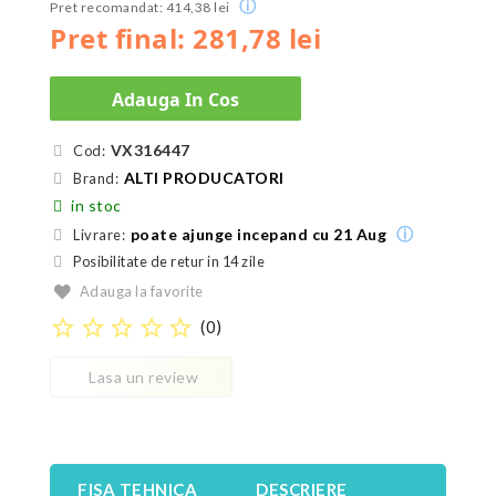
ⓘ
Pret recomandat: 414,38 lei
Pret final: 281,78 lei
Adauga In Cos
VX316447
Cod:
ALTI PRODUCATORI
Brand:
in stoc
ⓘ
poate ajunge incepand cu 21 Aug
Livrare:
Posibilitate de retur in 14 zile
Adauga la favorite
star_border
star_border
star_border
star_border
star_border
(
0
)
Lasa un review
FISA TEHNICA
DESCRIERE