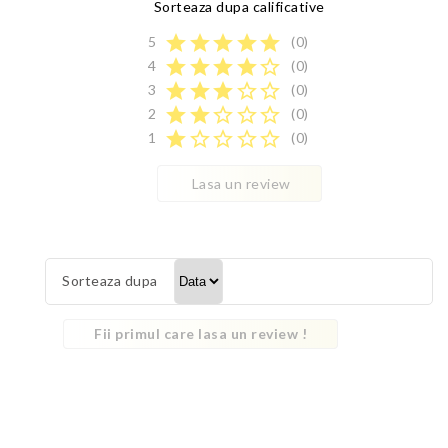
Sorteaza dupa calificative
star
star
star
star
star
5
(0)
star
star
star
star
star_border
4
(0)
star
star
star
star_border
star_border
3
(0)
star
star
star_border
star_border
star_border
2
(0)
star
star_border
star_border
star_border
star_border
1
(0)
Lasa un review
Sorteaza dupa
Fii primul care lasa un review !