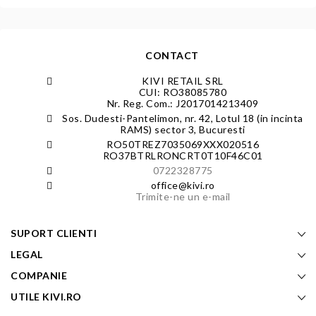
CONTACT
KIVI RETAIL SRL
CUI: RO38085780
Nr. Reg. Com.: J2017014213409
Sos. Dudesti-Pantelimon, nr. 42, Lotul 18 (in incinta
RAMS) sector 3, Bucuresti
RO50TREZ7035069XXX020516
RO37BTRLRONCRT0T10F46C01
0722328775
office@kivi.ro
Trimite-ne un e-mail
SUPORT CLIENTI
LEGAL
COMPANIE
UTILE KIVI.RO