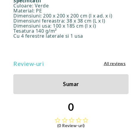
Specificatii
Culoare: Verde
Material: PE
Dimensiuni: 200 x 200 x 200 cm (l x ad. x i)
Dimensiuni fereastra: 38 x 38 cm (L x l)
Dimensiuni usa: 100 x 185 cm (l x i)
Tesatura 140 g/m²
Cu 4 ferestre laterale si 1 usa
Review-uri
All reviews
Sumar
0
star_border
star_border
star_border
star_border
star_border
(0 Review-uri)