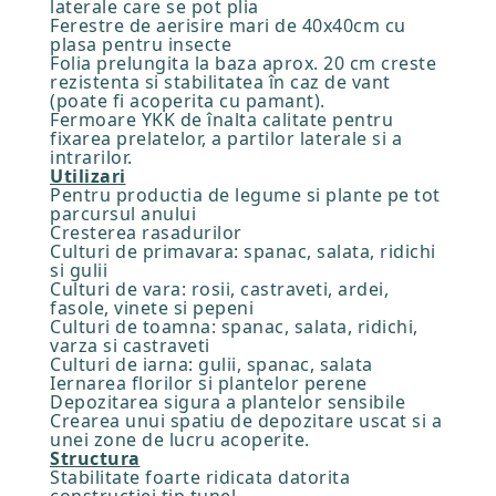
laterale care se pot plia
Ferestre de aerisire mari de 40x40cm cu
plasa pentru insecte
Folia prelungita la baza aprox. 20 cm creste
rezistenta si stabilitatea în caz de vant
(poate fi acoperita cu pamant).
Fermoare YKK de înalta calitate pentru
fixarea prelatelor, a partilor laterale si a
intrarilor.
Utilizari
Pentru productia de legume si plante pe tot
parcursul anului
Cresterea rasadurilor
Culturi de primavara: spanac, salata, ridichi
si gulii
Culturi de vara: rosii, castraveti, ardei,
fasole, vinete si pepeni
Culturi de toamna: spanac, salata, ridichi,
varza si castraveti
Culturi de iarna: gulii, spanac, salata
Iernarea florilor si plantelor perene
Depozitarea sigura a plantelor sensibile
Crearea unui spatiu de depozitare uscat si a
unei zone de lucru acoperite.
Structura
Stabilitate foarte ridicata datorita