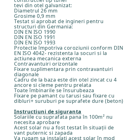
constructiei tip tunel
tevi din otel galvanizat:
Diametrul 26 mm
Grosime 0,9 mm
Testat si aprobat de ingineri pentru
structuri din Germania:
DIN EN ISO 1990
DIN EN ISO 1991
DIN EN ISO 1993
Protectie împotriva coroziunii conform DIN
EN ISO 4042- rezistenta la socuri si la
actiunea mecanica externa
Contravantuiri orizontale
Fixare suplimentara prin contravantuiri
diagonale
Cadru de la baza este din otel zincat cu 4
ancore si cleme pentru prelata
Toate îmbinarile se însurubeaza
Fixare pe pamant cu tarusi sau fixare cu
dibluri+ suruburi pe suprafete dure (beton)
Instructiuni de siguranta
Solariile cu suprafata pana în 100m² nu
necesita aprobare
Acest solar nu a fost testat în situații de
vant puternic si zapada
Va rugam sa instalați acest solar în mod