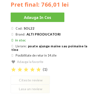
Pret final: 766,01 lei
Adauga In Cos
SOL22
Cod:
ALTI PRODUCATORI
Brand:
in stoc
poate ajunge maine sau poimaine la
Livrare:
tine
Posibilitate de retur in 14 zile
Adauga la favorite
star
star
star
star
star
(
1
)
Citeste review
Lasa un review