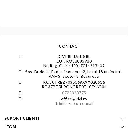
CONTACT
KIVI RETAIL SRL
CUI: RO38085780
Nr. Reg. Com.: J2017014213409
Sos. Dudesti-Pantelimon, nr. 42, Lotul 18 (in incinta
RAMS) sector 3, Bucuresti
RO50TREZ7035069XXX020516
RO37BTRLRONCRT0T10F46C01
0722328775
office@kivi.ro
Trimite-ne un e-mail
SUPORT CLIENTI
LEGAL