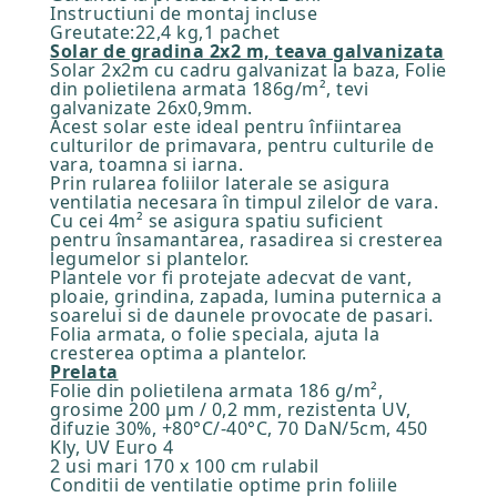
Instructiuni de montaj incluse
Greutate:22,4 kg,1 pachet
Solar de gradina 2x2 m, teava galvanizata
Solar 2x2m cu cadru galvanizat la baza, Folie
din polietilena armata 186g/m², tevi
galvanizate 26x0,9mm.
Acest solar este ideal pentru înfiintarea
culturilor de primavara, pentru culturile de
vara, toamna si iarna.
Prin rularea foliilor laterale se asigura
ventilatia necesara în timpul zilelor de vara.
Cu cei 4m² se asigura spatiu suficient
pentru însamantarea, rasadirea si cresterea
legumelor si plantelor.
Plantele vor fi protejate adecvat de vant,
ploaie, grindina, zapada, lumina puternica a
soarelui si de daunele provocate de pasari.
Folia armata, o folie speciala, ajuta la
cresterea optima a plantelor.
Prelata
Folie din polietilena armata 186 g/m²,
grosime 200 µm / 0,2 mm, rezistenta UV,
difuzie 30%, +80°C/-40°C, 70 DaN/5cm, 450
Kly, UV Euro 4
2 usi mari 170 x 100 cm rulabil
Conditii de ventilatie optime prin foliile