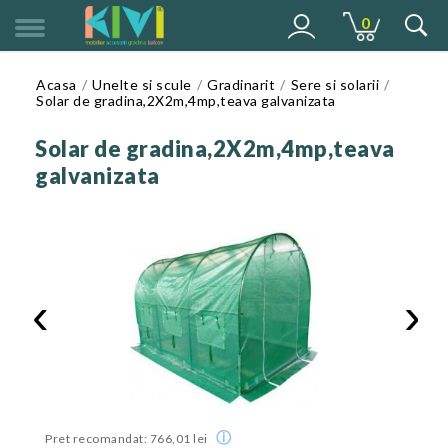
0
MENU
Acasa
Unelte si scule
Gradinarit
Sere si solarii
Solar de gradina,2X2m,4mp,teava galvanizata
Solar de gradina,2X2m,4mp,teava
galvanizata
‹
›
ⓘ
Pret recomandat: 766,01 lei