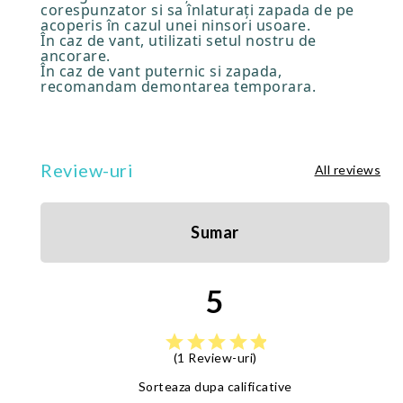
corespunzator si sa înlaturați zapada de pe
acoperis în cazul unei ninsori usoare.
În caz de vant, utilizati setul nostru de
ancorare.
În caz de vant puternic si zapada,
recomandam demontarea temporara.
Review-uri
All reviews
Sumar
5
star
star
star
star
star
(1 Review-uri)
Sorteaza dupa calificative