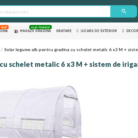
Hot!
+240 Modele!
DINA
MAGAZII GRADINA
GRATARE
JUCARII DE EXTERIOR
DECOR
Solar legume alb pentru gradina cu schelet metalic 6 x3 M + siste
cu schelet metalic 6 x3 M + sistem de iriga