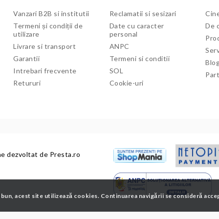
Vanzari B2B si institutii
Reclamatii si sesizari
Cine
Termeni și condiții de
Date cu caracter
De c
utilizare
personal
Pro
Livrare si transport
ANPC
Serv
Garantii
Termeni si conditii
Blo
Intrebari frecvente
SOL
Par
Retururi
Cookie-uri
ne dezvoltat de
Presta.ro
 bun, acest site utilizează cookies. Continuarea navigării se consideră acce