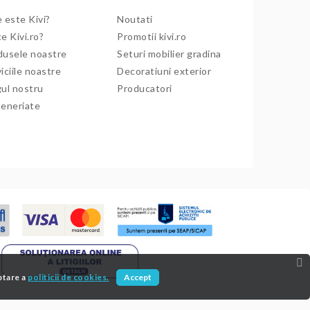
 este Kivi?
Noutati
e Kivi.ro?
Promotii kivi.ro
dusele noastre
Seturi mobilier gradina
iciile noastre
Decoratiuni exterior
gul nostru
Producatori
teneriate
ptare a
politicii de cookies.
Accept