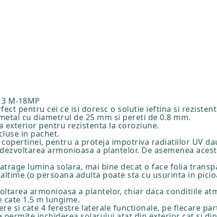
 3 M-18MP
ect pentru cei ce isi doresc o solutie ieftina si rezisten
e metal cu diametrul de 25 mm si pereti de 0.8 mm.
 la exterior pentru rezistenta la coroziune.
cluse in pachet.
a copertinei, pentru a proteja impotriva radiatiilor UV 
 dezvoltarea armonioasa a plantelor. De asemenea acest 
a atrage lumina solara, mai bine decat o face folia trans
altime (o persoana adulta poate sta cu usurinta in picio
voltarea armonioasa a plantelor, chiar daca conditiile at
e cate 1.5 m lungime.
e si cate 4 ferestre laterale functionale, pe fiecare par
permite inchiderea solarului atat din exterior cat si din 