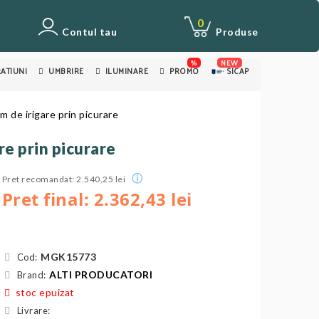
0
Contul tau
Produse
%
NEW
ATIUNI
UMBRIRE
ILUMINARE
PROMO
SICAP
m de irigare prin picurare
re prin picurare
ⓘ
Pret recomandat: 2.540,25 lei
Pret final: 2.362,43 lei
MGK15773
Cod:
ALTI PRODUCATORI
Brand:
stoc epuizat
Livrare: