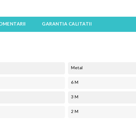
OMENTARII
GARANTIA CALITATII
Metal
6 M
3 M
2 M