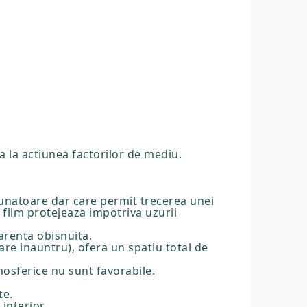
ta la actiunea factorilor de mediu.
daunatoare dar care permit trecerea unei
film protejeaza impotriva uzurii
parenta obisnuita.
are inauntru), ofera un spatiu total de
mosferice nu sunt favorabile.
te.
interior.