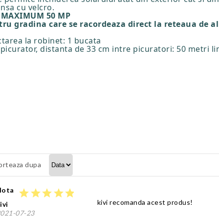
nsa cu velcro.
, MAXIMUM 50 MP
ntru gradina care se racordeaza direct la reteaua de a
area la robinet: 1 bucata
/picurator, distanta de 33 cm intre picuratori: 50 metri lin
orteaza dupa
Nota
star
star
star
star
star
kivi recomanda acest produs!
ivi
021-07-23