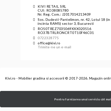
KIVI RETAIL SRL
CUI: RO38085780
Nr. Reg. Com.: J2017014213409
Sos. Dudesti-Pantelimon, nr. 42, Lotul 18 (in
incinta RAMS) sector 3, Bucuresti
RO50TREZ7035069XXX020516
RO37BTRLRONCRT0T10F46C01
0722328775
office@kivi.ro
Trimite-ne un e-mail
Kivi.ro - Mobilier gradina si accesorii
© 2017-2026. Magazin onli
Pentru furnizarea unui serviciu cât mai