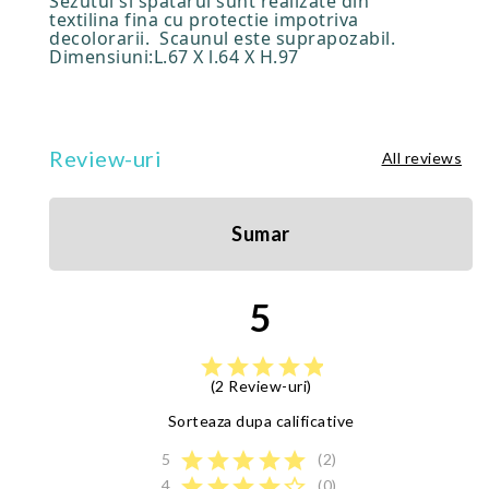
Sezutul si spatarul sunt realizate din
textilina fina cu protectie impotriva
decolorarii. Scaunul este suprapozabil.
Dimensiuni:L.67 X l.64 X H.97
Review-uri
All reviews
Sumar
5
star
star
star
star
star
(2 Review-uri)
Sorteaza dupa calificative
star
star
star
star
star
5
(2)
star
star
star
star
star_border
4
(0)