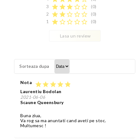
star
star
star
star_border
star_border
3
(0)
star
star
star_border
star_border
star_border
2
(0)
star
star_border
star_border
star_border
star_border
1
(0)
Lasa un review
Sorteaza dupa
Nota
star
star
star
star
star
Laurentiu Bodolan
2021-06-06
Scaune Queensbury
Buna ziua,
Va rog sa ma anuntati cand aveti pe stoc.
Multumesc !