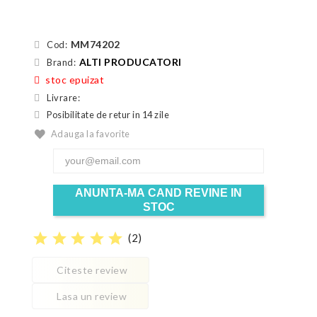
MM74202
Cod:
ALTI PRODUCATORI
Brand:
stoc epuizat
Livrare:
Posibilitate de retur in 14 zile
Adauga la favorite
ANUNTA-MA CAND REVINE IN
STOC
star
star
star
star
star
(
2
)
Citeste review
Lasa un review