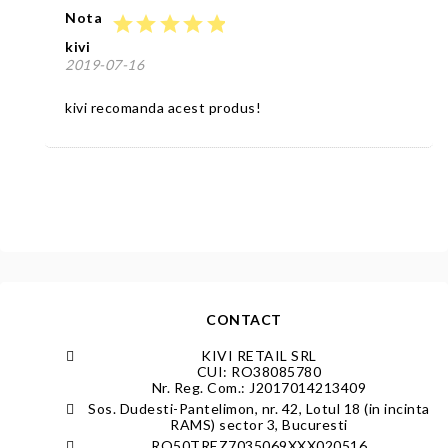
Nota
star
star
star
star
star
kivi
2019-07-16
kivi recomanda acest produs!
CONTACT
KIVI RETAIL SRL
CUI: RO38085780
Nr. Reg. Com.: J2017014213409
Sos. Dudesti-Pantelimon, nr. 42, Lotul 18 (in incinta
RAMS) sector 3, Bucuresti
RO50TREZ7035069XXX020516