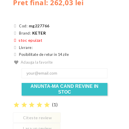
Pret final: 262,03 lei
mg227766
Cod:
KETER
Brand:
stoc epuizat
Livrare:
Posibilitate de retur in 14 zile
Adauga la favorite
ANUNTA-MA CAND REVINE IN
STOC
star
star
star
star
star
(
1
)
Citeste review
Lasa un review