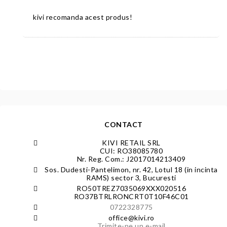
kivi recomanda acest produs!
CONTACT
KIVI RETAIL SRL
CUI: RO38085780
Nr. Reg. Com.: J2017014213409
Sos. Dudesti-Pantelimon, nr. 42, Lotul 18 (in incinta
RAMS) sector 3, Bucuresti
RO50TREZ7035069XXX020516
RO37BTRLRONCRT0T10F46C01
0722328775
office@kivi.ro
Trimite-ne un e-mail