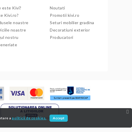
 este Kivi?
Noutati
e Kivi.ro?
Promotii kivi.ro
dusele noastre
Seturi mobilier gradina
iciile noastre
Decoratiuni exterior
gul nostru
Producatori
teneriate
ptare a
politicii de cookies.
Accept