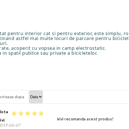
at pentru interior cat si pentru exterior, este simplu, ro
inand astfel mai multe locuri de parcare pentru biciclet
uri.
rate, acoperit cu vopsea in camp electrostatic.
in spatii publice sau private a bicicletelor.
orteaza dupa
Nota
star
star
star
star
star
kivi recomanda acest produs!
ivi
019-06-07