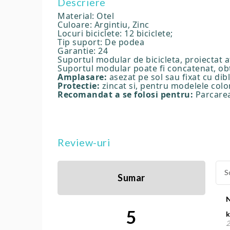
Descriere
Material: Otel
Culoare: Argintiu, Zinc
Locuri biciclete: 12 biciclete;
Tip suport: De podea
Garantie: 24
Suportul modular de bicicleta, proiectat at
Suportul modular poate fi concatenat, obt
Amplasare:
asezat pe sol sau fixat cu dibl
Protectie:
zincat si, pentru modelele colo
Recomandat a se folosi pentru:
Parcarea 
Review-uri
S
Sumar
5
k
2