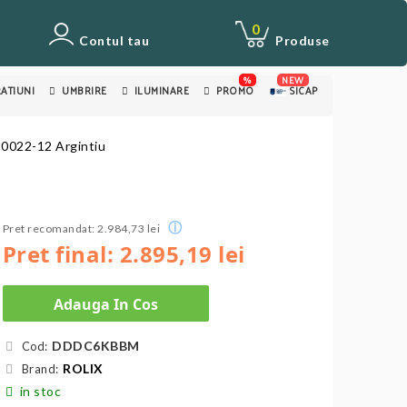
0
Contul tau
Produse
%
NEW
ATIUNI
UMBRIRE
ILUMINARE
PROMO
SICAP
l 0022-12 Argintiu
ⓘ
Pret recomandat: 2.984,73 lei
Pret final: 2.895,19 lei
Adauga In Cos
DDDC6KBBM
Cod:
ROLIX
Brand:
in stoc