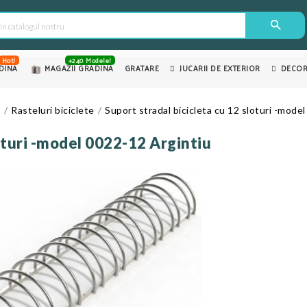
Hot!
+240 Modele!
DINA
MAGAZII GRADINA
GRATARE
JUCARII DE EXTERIOR
DECOR
e
Rasteluri biciclete
Suport stradal bicicleta cu 12 sloturi -mode
loturi -model 0022-12 Argintiu