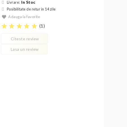
In Stoc
Livrare:
Posibilitate de retur in 14 zile
Adauga la favorite
star
star
star
star
star
(
1
)
Citeste review
Lasa un review