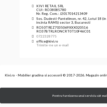
KIVI RETAIL SRL
CUI: RO38085780
Nr. Reg. Com.: J2017014213409
Sos. Dudesti-Pantelimon, nr. 42, Lotul 18 (in
incinta RAMS) sector 3, Bucuresti
RO50TREZ7035069XXX020516
RO37BTRLRONCRT0T10F46C01
0722328775
office@kivi.ro
Trimite-ne un e-mail
Kivi.ro - Mobilier gradina si accesorii
© 2017-2026. Magazin onli
Pentru furnizarea unui serviciu cât mai