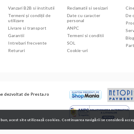
Vanzari B2B si institutii
Reclamatii si sesizari
Cine
Termeni și condiții de
Date cu caracter
De c
utilizare
personal
Pro
Livrare si transport
ANPC
Serv
Garantii
Termeni si conditii
Blo
Intrebari frecvente
SOL
Par
Retururi
Cookie-uri
ne dezvoltat de
Presta.ro
 bun, acest site utilizează cookies. Continuarea navigării se consideră acce