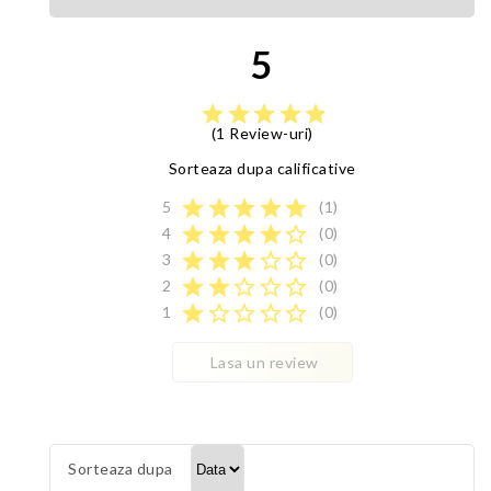
5
star
star
star
star
star
(1 Review-uri)
Sorteaza dupa calificative
star
star
star
star
star
5
(1)
star
star
star
star
star_border
4
(0)
star
star
star
star_border
star_border
3
(0)
star
star
star_border
star_border
star_border
2
(0)
star
star_border
star_border
star_border
star_border
1
(0)
Lasa un review
Sorteaza dupa