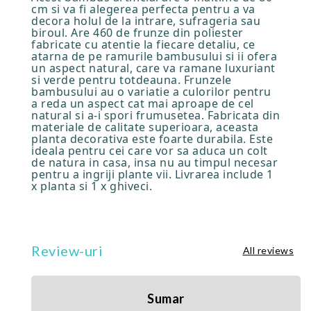
cm si va fi alegerea perfecta pentru a va
decora holul de la intrare, sufrageria sau
biroul. Are 460 de frunze din poliester
fabricate cu atentie la fiecare detaliu, ce
atarna de pe ramurile bambusului si ii ofera
un aspect natural, care va ramane luxuriant
si verde pentru totdeauna. Frunzele
bambusului au o variatie a culorilor pentru
a reda un aspect cat mai aproape de cel
natural si a-i spori frumusetea. Fabricata din
materiale de calitate superioara, aceasta
planta decorativa este foarte durabila. Este
ideala pentru cei care vor sa aduca un colt
de natura in casa, insa nu au timpul necesar
pentru a ingriji plante vii. Livrarea include 1
x planta si 1 x ghiveci.
Review-uri
All reviews
Sumar