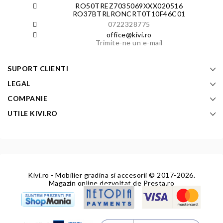
RO50TREZ7035069XXX020516
RO37BTRLRONCRT0T10F46C01
0722328775
office@kivi.ro
Trimite-ne un e-mail
SUPORT CLIENTI
LEGAL
COMPANIE
UTILE KIVI.RO
Kivi.ro - Mobilier gradina si accesorii
© 2017-2026.
Magazin online dezvoltat de
Presta.ro