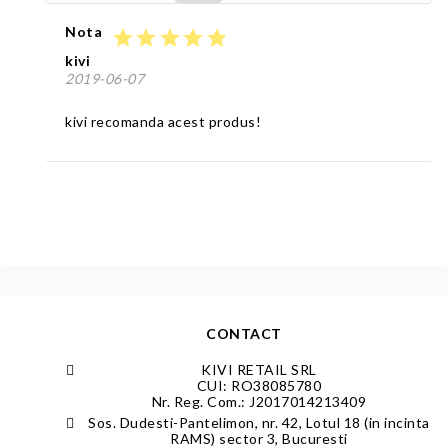
Nota
star
star
star
star
star
kivi
2019-06-07
kivi recomanda acest produs!
CONTACT
KIVI RETAIL SRL
CUI: RO38085780
Nr. Reg. Com.: J2017014213409
Sos. Dudesti-Pantelimon, nr. 42, Lotul 18 (in incinta
RAMS) sector 3, Bucuresti