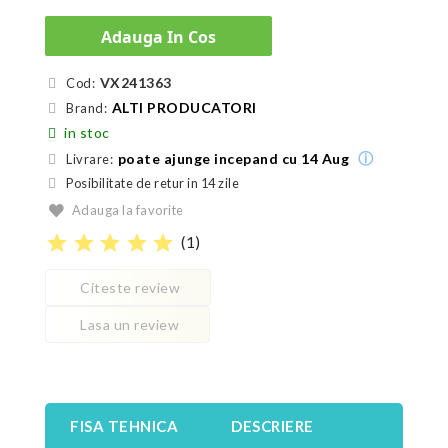
Adauga In Cos
VX241363
Cod:
ALTI PRODUCATORI
Brand:
in stoc
ⓘ
poate ajunge incepand cu 14 Aug
Livrare:
Posibilitate de retur in 14 zile
Adauga la favorite
star
star
star
star
star
(
1
)
Citeste review
Lasa un review
FISA TEHNICA
DESCRIERE