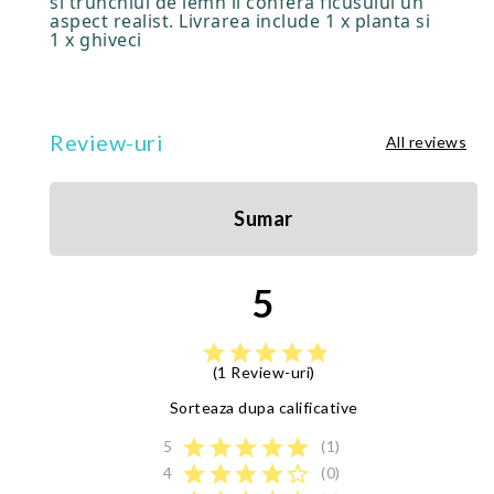
si trunchiul de lemn ii confera ficusului un
aspect realist. Livrarea include 1 x planta si
1 x ghiveci
Review-uri
All reviews
Sumar
5
star
star
star
star
star
(1 Review-uri)
Sorteaza dupa calificative
star
star
star
star
star
5
(1)
star
star
star
star
star_border
4
(0)