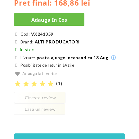
Pret final: 168,86 lei
Adauga In Cos
VX241359
Cod:
ALTI PRODUCATORI
Brand:
in stoc
ⓘ
poate ajunge incepand cu 13 Aug
Livrare:
Posibilitate de retur in 14 zile
Adauga la favorite
star
star
star
star
star
(
1
)
Citeste review
Lasa un review