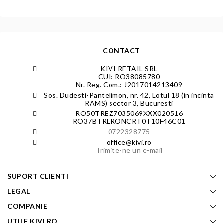
CONTACT
KIVI RETAIL SRL
CUI: RO38085780
Nr. Reg. Com.: J2017014213409
Sos. Dudesti-Pantelimon, nr. 42, Lotul 18 (in incinta
RAMS) sector 3, Bucuresti
RO50TREZ7035069XXX020516
RO37BTRLRONCRT0T10F46C01
0722328775
office@kivi.ro
Trimite-ne un e-mail
SUPORT CLIENTI
LEGAL
COMPANIE
UTILE KIVI.RO