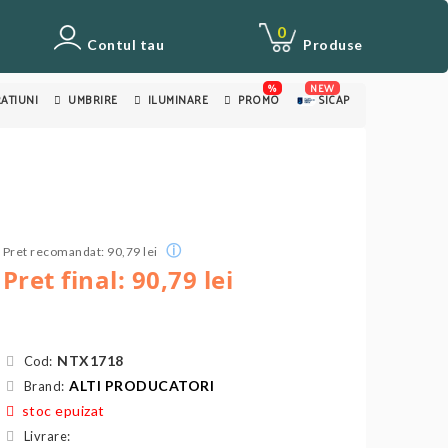
0
Contul tau
Produse
%
NEW
ATIUNI
UMBRIRE
ILUMINARE
PROMO
SICAP
ⓘ
Pret recomandat: 90,79 lei
Pret final: 90,79 lei
NTX1718
Cod:
ALTI PRODUCATORI
Brand:
stoc epuizat
Livrare: