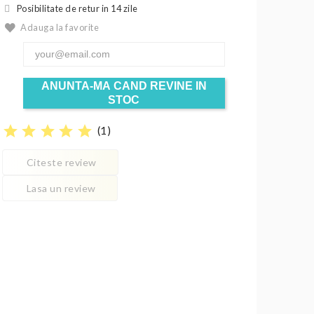
Posibilitate de retur in 14 zile
Adauga la favorite
ANUNTA-MA CAND REVINE IN
STOC
star
star
star
star
star
(
1
)
Citeste review
Lasa un review