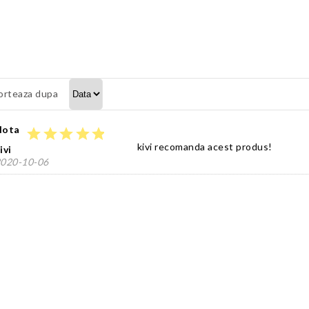
orteaza dupa
Nota
star
star
star
star
star
kivi recomanda acest produs!
ivi
020-10-06