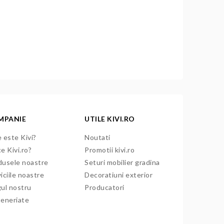
MPANIE
UTILE KIVI.RO
 este Kivi?
Noutati
e Kivi.ro?
Promotii kivi.ro
dusele noastre
Seturi mobilier gradina
iciile noastre
Decoratiuni exterior
gul nostru
Producatori
teneriate