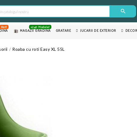
Hot!
+240 Modele!
DINA
MAGAZII GRADINA
GRATARE
JUCARII DE EXTERIOR
DECOR
orii
Roaba cu roti Easy XL 55L