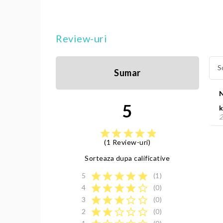
Review-uri
S
Sumar
5
k
2
star
star
star
star
star
(1 Review-uri)
Sorteaza dupa calificative
star
star
star
star
star
5
(1)
star
star
star
star
star_border
4
(0)
star
star
star
star_border
star_border
3
(0)
star
star
star_border
star_border
star_border
2
(0)