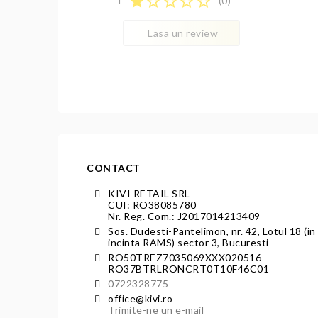
star
star_border
star_border
star_border
star_border
1
(0)
Lasa un review
CONTACT
KIVI RETAIL SRL
CUI: RO38085780
Nr. Reg. Com.: J2017014213409
Sos. Dudesti-Pantelimon, nr. 42, Lotul 18 (in
incinta RAMS) sector 3, Bucuresti
RO50TREZ7035069XXX020516
RO37BTRLRONCRT0T10F46C01
0722328775
office@kivi.ro
Trimite-ne un e-mail