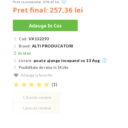
ⓘ
Pret recomandat: 378,47 lei
Pret final: 257,36 lei
Adauga In Cos
VX132293
Cod:
ALTI PRODUCATORI
Brand:
in stoc
ⓘ
poate ajunge incepand cu 13 Aug
Livrare:
Posibilitate de retur in 14 zile
Adauga la favorite
star
star
star
star
star
(
1
)
Citeste review
Lasa un review