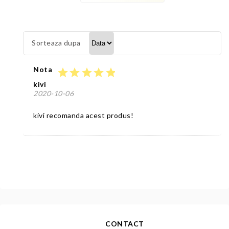
Sorteaza dupa
Nota
star
star
star
star
star
kivi
2020-10-06
kivi recomanda acest produs!
CONTACT