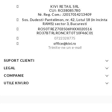
KIVI RETAIL SRL
CUI: RO38085780
Nr. Reg. Com.: J2017014213409
Sos. Dudesti-Pantelimon, nr. 42, Lotul 18 (in incinta
RAMS) sector 3, Bucuresti
RO50TREZ7035069XXX020516
RO37BTRLRONCRT0T10F46C01
0722328775
office@kivi.ro
Trimite-ne un e-mail
SUPORT CLIENTI
LEGAL
COMPANIE
UTILE KIVI.RO