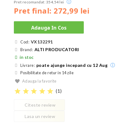
ⓘ
Pret recomandat: 354,54 lei
Pret final: 272,99 lei
Adauga In Cos
VX132291
Cod:
ALTI PRODUCATORI
Brand:
in stoc
ⓘ
poate ajunge incepand cu 12 Aug
Livrare:
Posibilitate de retur in 14 zile
Adauga la favorite
star
star
star
star
star
(
1
)
Citeste review
Lasa un review