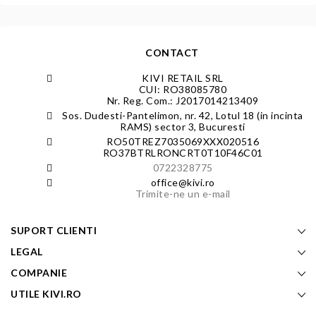
CONTACT
KIVI RETAIL SRL
CUI: RO38085780
Nr. Reg. Com.: J2017014213409
Sos. Dudesti-Pantelimon, nr. 42, Lotul 18 (in incinta
RAMS) sector 3, Bucuresti
RO50TREZ7035069XXX020516
RO37BTRLRONCRT0T10F46C01
0722328775
office@kivi.ro
Trimite-ne un e-mail
SUPORT CLIENTI
LEGAL
COMPANIE
UTILE KIVI.RO