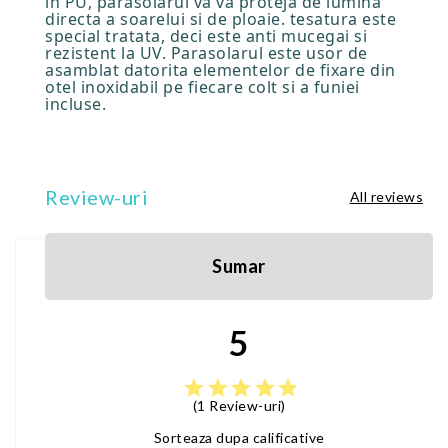
in PU, parasolarul va va proteja de lumina
directa a soarelui si de ploaie. tesatura este
special tratata, deci este anti mucegai si
rezistent la UV. Parasolarul este usor de
asamblat datorita elementelor de fixare din
otel inoxidabil pe fiecare colt si a funiei
incluse.
Review-uri
All reviews
Sumar
5
star
star
star
star
star
(1 Review-uri)
Sorteaza dupa calificative