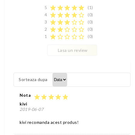
star
star
star
star
star
5
(1)
star
star
star
star
star_border
4
(0)
star
star
star
star_border
star_border
3
(0)
star
star
star_border
star_border
star_border
2
(0)
star
star_border
star_border
star_border
star_border
1
(0)
Lasa un review
Sorteaza dupa
Nota
star
star
star
star
star
kivi
2019-06-07
kivi recomanda acest produs!