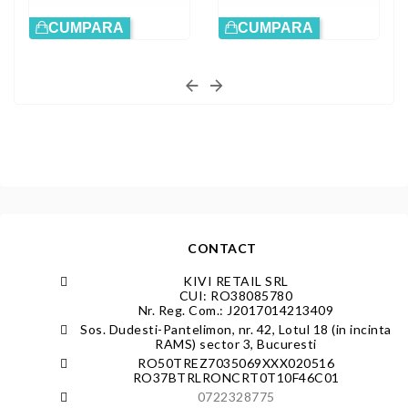
CUMPARA
CUMPARA
CONTACT
KIVI RETAIL SRL
CUI: RO38085780
Nr. Reg. Com.: J2017014213409
Sos. Dudesti-Pantelimon, nr. 42, Lotul 18 (in incinta
RAMS) sector 3, Bucuresti
RO50TREZ7035069XXX020516
RO37BTRLRONCRT0T10F46C01
0722328775