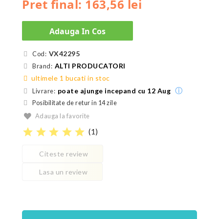
Pret final: 163,56 lei
Adauga In Cos
VX42295
Cod:
ALTI PRODUCATORI
Brand:
ultimele 1 bucati in stoc
ⓘ
poate ajunge incepand cu 12 Aug
Livrare:
Posibilitate de retur in 14 zile
Adauga la favorite
star
star
star
star
star
(
1
)
Citeste review
Lasa un review